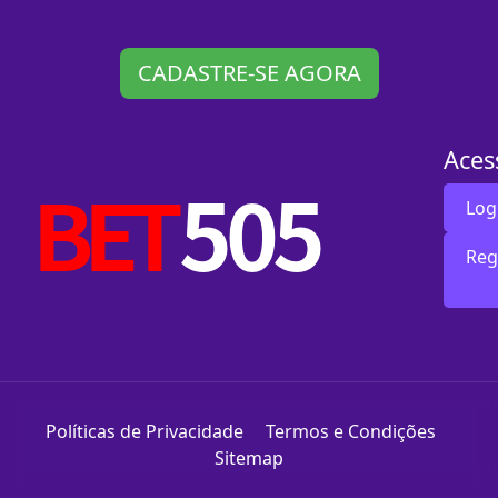
CADASTRE-SE AGORA
Aces
Log
Reg
Políticas de Privacidade
Termos e Condições
Sitemap