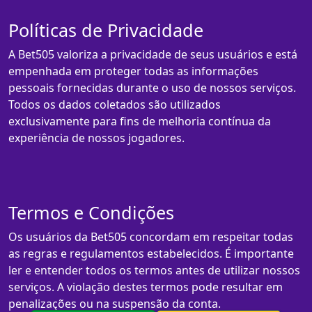
Políticas de Privacidade
A Bet505 valoriza a privacidade de seus usuários e está
empenhada em proteger todas as informações
pessoais fornecidas durante o uso de nossos serviços.
Todos os dados coletados são utilizados
exclusivamente para fins de melhoria contínua da
experiência de nossos jogadores.
Termos e Condições
Os usuários da Bet505 concordam em respeitar todas
as regras e regulamentos estabelecidos. É importante
ler e entender todos os termos antes de utilizar nossos
serviços. A violação destes termos pode resultar em
penalizações ou na suspensão da conta.