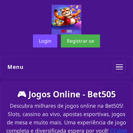
Login
Registrar-se
Menu
🎮 Jogos Online - Bet505
Descubra milhares de jogos online na Bet505!
Slots, cassino ao vivo, apostas esportivas, jogos
de mesa e muito mais. Uma experiência de jogo
completa e diversificada espera por você!
CCcbet