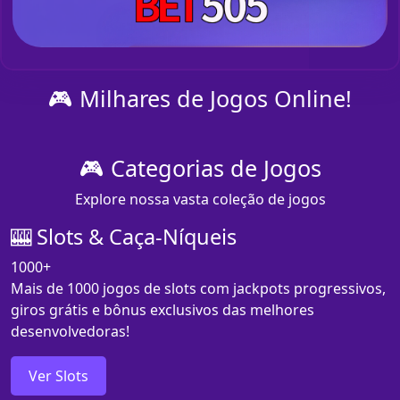
🎮 Milhares de Jogos Online!
🎮 Categorias de Jogos
Explore nossa vasta coleção de jogos
🎰 Slots & Caça-Níqueis
1000+
Mais de 1000 jogos de slots com jackpots progressivos,
giros grátis e bônus exclusivos das melhores
desenvolvedoras!
Ver Slots