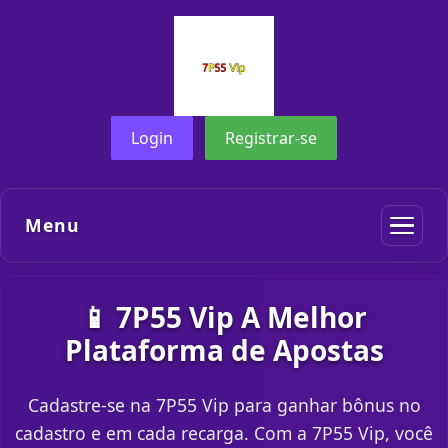
Login
Registrar-se
Menu
📱 7P55 Vip A Melhor
Plataforma de Apostas
Cadastre-se na 7P55 Vip para ganhar bônus no
cadastro e em cada recarga. Com a 7P55 Vip, você