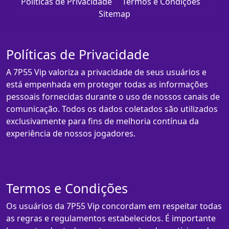
Políticas de Privacidade
Termos e Condições
Sitemap
Políticas de Privacidade
A 7P55 Vip valoriza a privacidade de seus usuários e
está empenhada em proteger todas as informações
pessoais fornecidas durante o uso de nossos canais de
comunicação. Todos os dados coletados são utilizados
exclusivamente para fins de melhoria contínua da
experiência de nossos jogadores.
Termos e Condições
Os usuários da 7P55 Vip concordam em respeitar todas
as regras e regulamentos estabelecidos. É importante