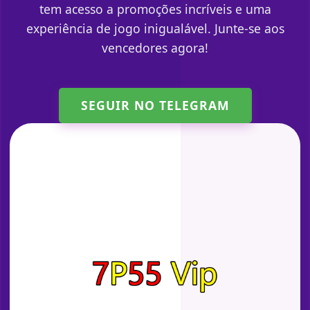
tem acesso a promoções incríveis e uma
experiência de jogo inigualável. Junte-se aos
vencedores agora!
SEGUIR NO TELEGRAM