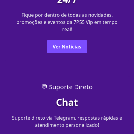
Fique por dentro de todas as novidades,
promoções e eventos da 7P55 Vip em tempo
real!
Ver Notícias
💬 Suporte Direto
Chat
Suporte direto via Telegram, respostas rápidas e
atendimento personalizado!