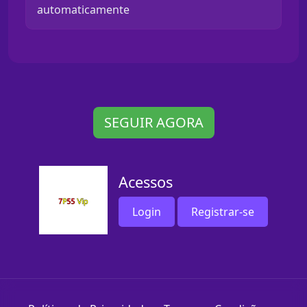
automaticamente
SEGUIR AGORA
Acessos
Login
Registrar-se