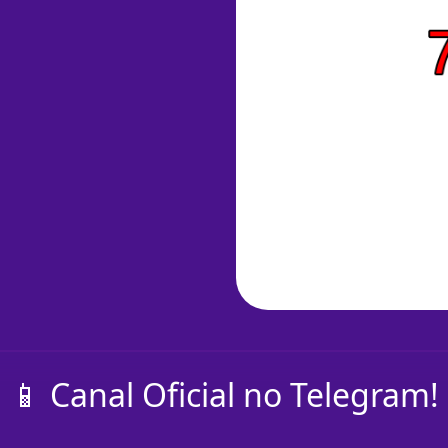
📱 Canal Oficial no Telegram!