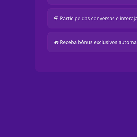
💬 Participe das conversas e interaj
🎁 Receba bônus exclusivos autom