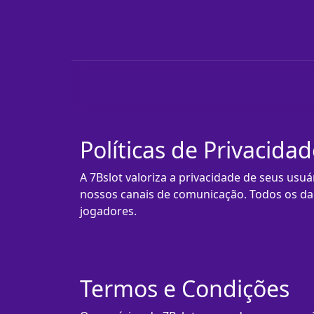
Políticas de Privacida
A 7Bslot valoriza a privacidade de seus us
nossos canais de comunicação. Todos os dad
jogadores.
Termos e Condições