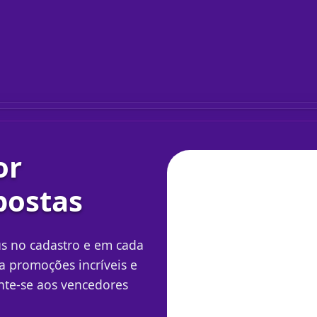
or
postas
us no cadastro e em cada
a promoções incríveis e
unte-se aos vencedores