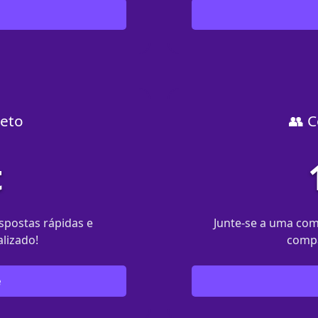
reto
👥 
t
espostas rápidas e
Junte-se a uma com
lizado!
compa
e