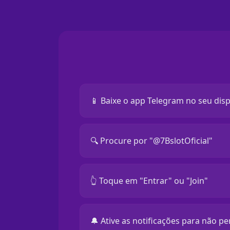
📱 Baixe o app Telegram no seu disp
🔍 Procure por "@7BslotOficial"
👆 Toque em "Entrar" ou "Join"
🔔 Ative as notificações para não p