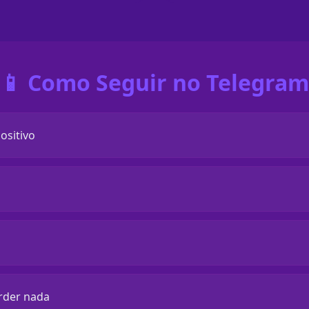
📱 Como Seguir no Telegram
ositivo
erder nada