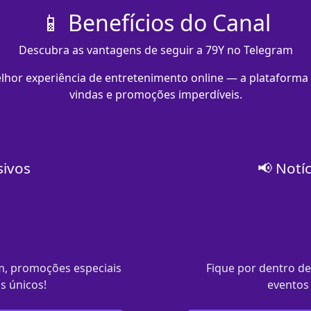
📱 Benefícios do Canal
Descubra as vantagens de seguir a 79Y no Telegram
lhor experiência de entretenimento online — a plataforma
vindas e promoções imperdíveis.
sivos
📢 Notí
m, promoções especiais
Fique por dentro d
s únicos!
eventos