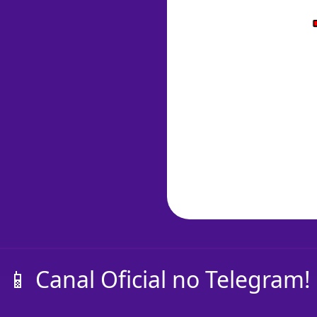
📱 Canal Oficial no Telegram!