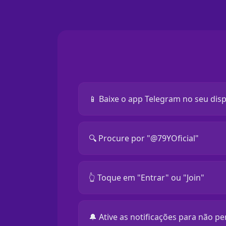
📱 Baixe o app Telegram no seu disp
🔍 Procure por "@79YOficial"
👆 Toque em "Entrar" ou "Join"
🔔 Ative as notificações para não p