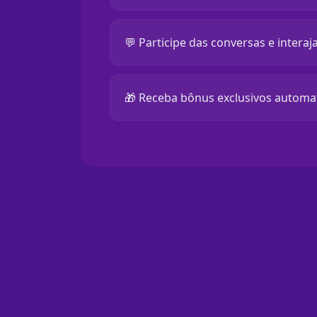
💬 Participe das conversas e interaj
🎁 Receba bônus exclusivos autom