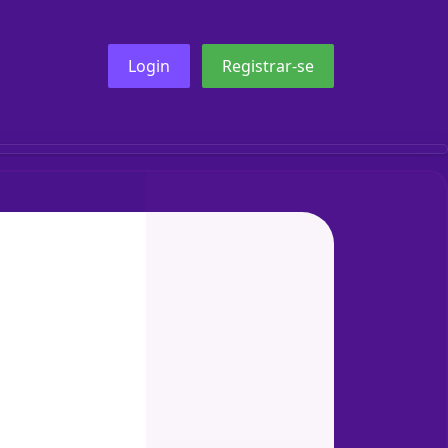
Login
Registrar-se