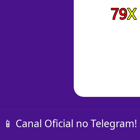
📱 Canal Oficial no Telegram!