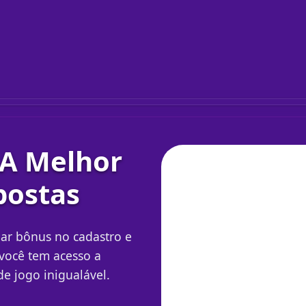
 A Melhor
postas
ar bônus no cadastro e
você tem acesso a
e jogo inigualável.