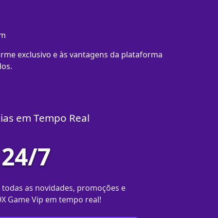
am
rme exclusivo e às vantagens da plataforma
dos.
cias em Tempo Real
24/7
e todas as novidades, promoções e
9X Game Vip em tempo real!