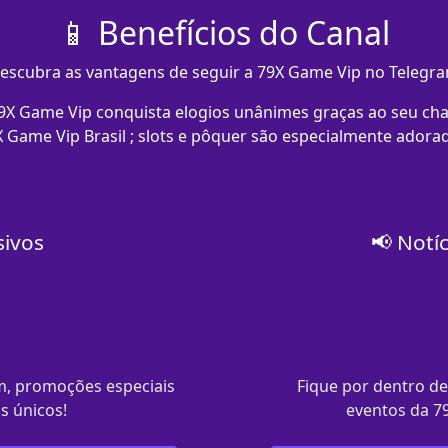
📱 Benefícios do Canal
escubra as vantagens de seguir a 79X Game Vip no Telegr
X Game Vip conquista elogios unânimes graças ao seu cha
 Game Vip Brasil ; slots e pôquer são especialmente adora
sivos
📢 Notí
m, promoções especiais
Fique por dentro d
s únicos!
eventos da 7