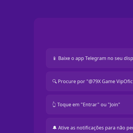
📱 Baixe o app Telegram no seu disp
🔍 Procure por "@79X Game VipOfici
👆 Toque em "Entrar" ou "Join"
🔔 Ative as notificações para não p