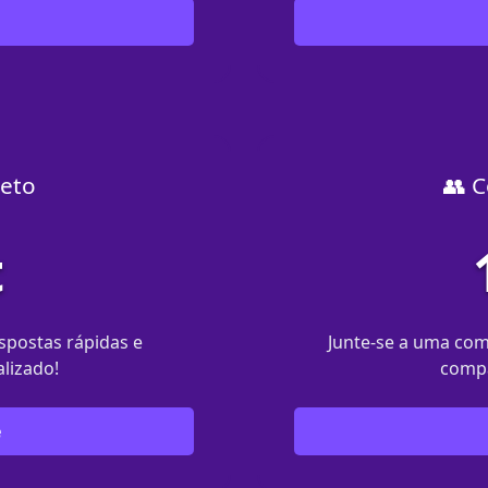
reto
👥 
t
espostas rápidas e
Junte-se a uma com
lizado!
compa
e