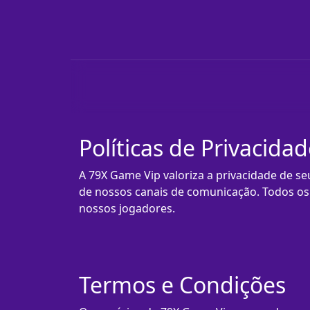
Políticas de Privacida
A 79X Game Vip valoriza a privacidade de s
de nossos canais de comunicação. Todos os 
nossos jogadores.
Termos e Condições