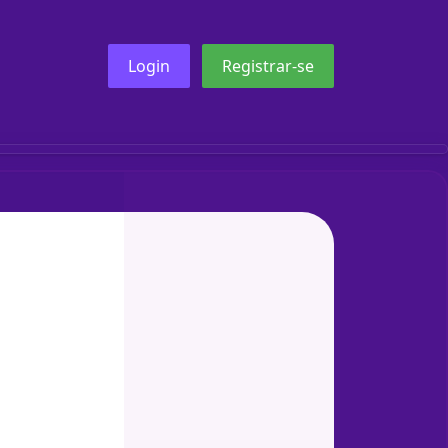
Login
Registrar-se