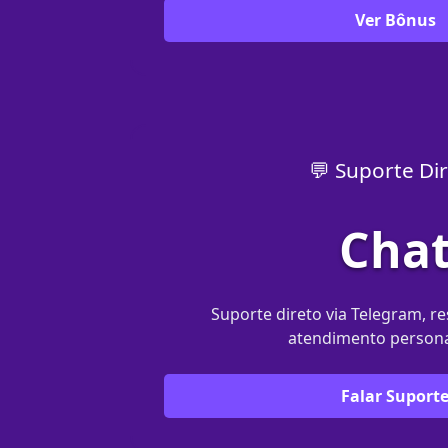
Ver Bônus
💬 Suporte Di
Cha
Suporte direto via Telegram, r
atendimento persona
Falar Suport