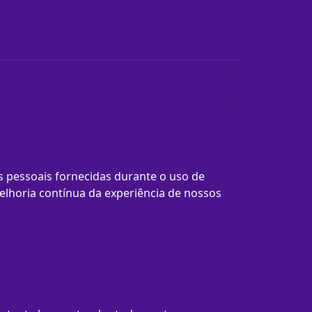
s pessoais fornecidas durante o uso de
elhoria contínua da experiência de nossos