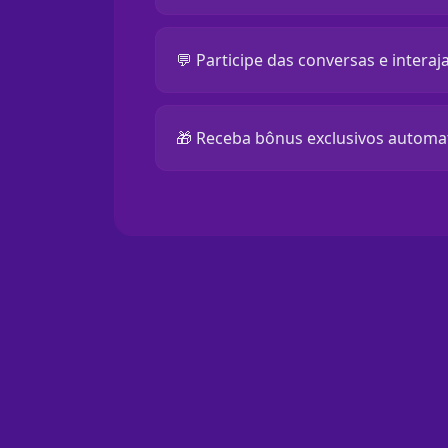
💬 Participe das conversas e interaj
🎁 Receba bônus exclusivos autom