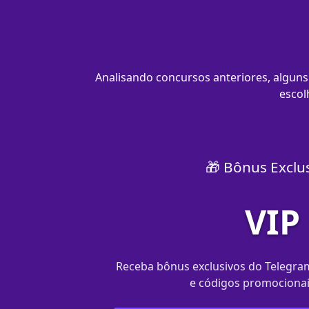
Analisando concursos anteriores, algun
escol
🎁 Bônus Exclu
VIP
Receba bônus exclusivos do Telegra
e códigos promocionai