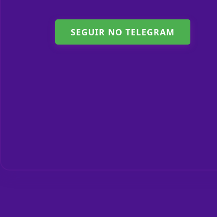
SEGUIR NO TELEGRAM