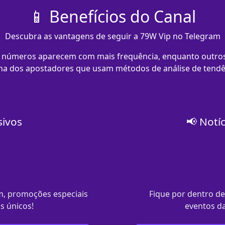
📱 Benefícios do Canal
Descubra as vantagens de seguir a 79W Vip no Telegram
s números aparecem com mais frequência, enquanto outros s
ha dos apostadores que usam métodos de análise de tendê
sivos
📢 Notí
m, promoções especiais
Fique por dentro d
s únicos!
eventos d