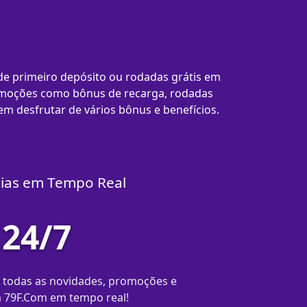
de primeiro depósito ou rodadas grátis em
romoções como bônus de recarga, rodadas
m desfrutar de vários bônus e benefícios.
cias em Tempo Real
24/7
e todas as novidades, promoções e
a 79F.Com em tempo real!