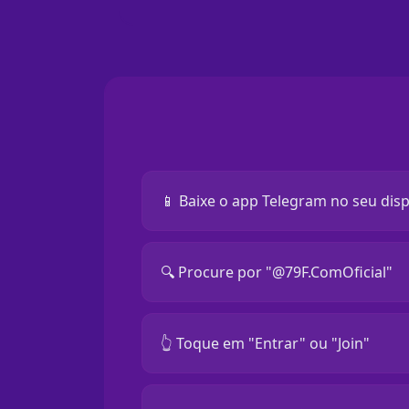
📱 Baixe o app Telegram no seu disp
🔍 Procure por "@79F.ComOficial"
👆 Toque em "Entrar" ou "Join"