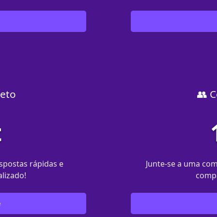
reto
👥 
t
espostas rápidas e
Junte-se a uma com
lizado!
compa
e