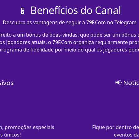
📱 Benefícios do Canal
Descubra as vantagens de seguir a 79F.Com no Telegram
ireito a um bônus de boas-vindas, que pode ser um bônus 
s os jogadores atuais, o 79F.Com organiza regularmente p
rograma de fidelidade por meio do qual os jogadores pode
sivos
📢 Notí
m, promoções especiais
Fique por dentro d
s únicos!
eventos d