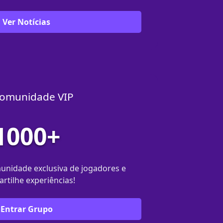
Ver Notícias
Comunidade VIP
1000+
unidade exclusiva de jogadores e
rtilhe experiências!
Entrar Grupo