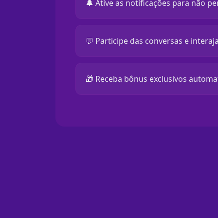
🔔 Ative as notificações para não p
💬 Participe das conversas e interaj
🎁 Receba bônus exclusivos autom