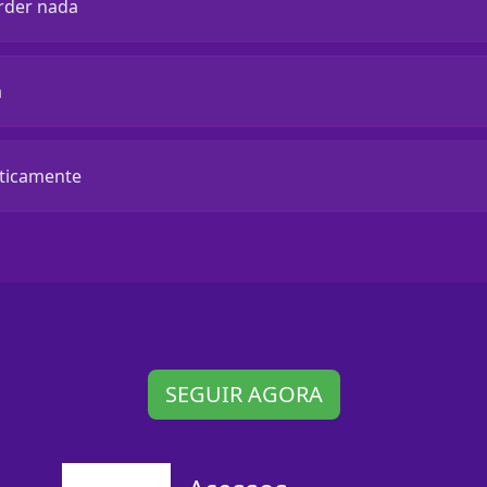
erder nada
a
aticamente
SEGUIR AGORA