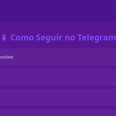
📱 Como Seguir no Telegram
ositivo