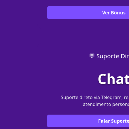
Ver Bônus
💬 Suporte Di
Cha
Suporte direto via Telegram, r
atendimento persona
Falar Suport