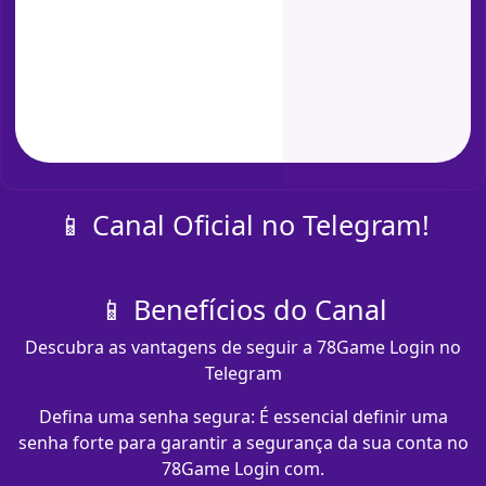
📱 Canal Oficial no Telegram!
📱 Benefícios do Canal
Descubra as vantagens de seguir a 78Game Login no
Telegram
Defina uma senha segura: É essencial definir uma
senha forte para garantir a segurança da sua conta no
78Game Login com​.