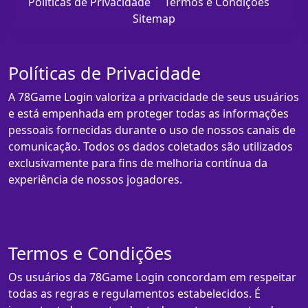
Políticas de Privacidade
Termos e Condições
Sitemap
Políticas de Privacidade
A 78Game Login valoriza a privacidade de seus usuários
e está empenhada em proteger todas as informações
pessoais fornecidas durante o uso de nossos canais de
comunicação. Todos os dados coletados são utilizados
exclusivamente para fins de melhoria contínua da
experiência de nossos jogadores.
Termos e Condições
Os usuários da 78Game Login concordam em respeitar
todas as regras e regulamentos estabelecidos. É