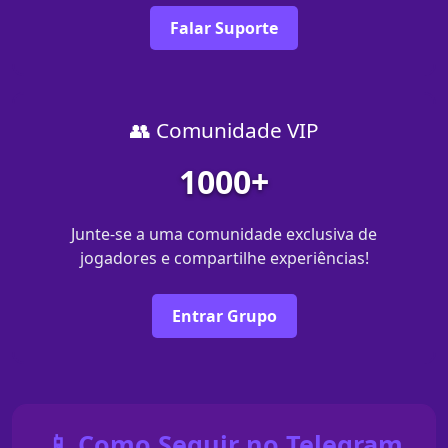
Falar Suporte
👥 Comunidade VIP
1000+
Junte-se a uma comunidade exclusiva de
jogadores e compartilhe experiências!
Entrar Grupo
📱 Como Seguir no Telegram