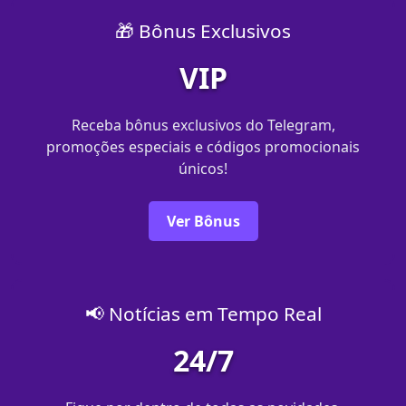
🎁 Bônus Exclusivos
VIP
Receba bônus exclusivos do Telegram,
promoções especiais e códigos promocionais
únicos!
Ver Bônus
📢 Notícias em Tempo Real
24/7