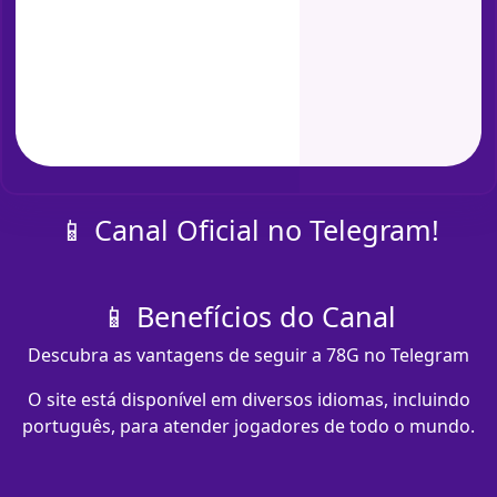
📱 Canal Oficial no Telegram!
📱 Benefícios do Canal
Descubra as vantagens de seguir a 78G no Telegram
O site está disponível em diversos idiomas, incluindo
português, para atender jogadores de todo o mundo.