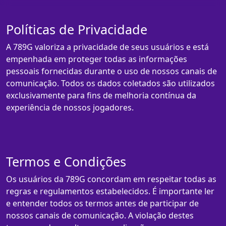
Políticas de Privacidade
A 789G valoriza a privacidade de seus usuários e está
empenhada em proteger todas as informações
pessoais fornecidas durante o uso de nossos canais de
comunicação. Todos os dados coletados são utilizados
exclusivamente para fins de melhoria contínua da
experiência de nossos jogadores.
Termos e Condições
Os usuários da 789G concordam em respeitar todas as
regras e regulamentos estabelecidos. É importante ler
e entender todos os termos antes de participar de
nossos canais de comunicação. A violação destes