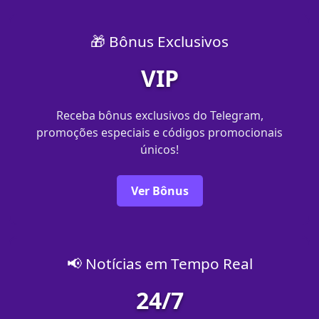
🎁 Bônus Exclusivos
VIP
Receba bônus exclusivos do Telegram,
promoções especiais e códigos promocionais
únicos!
Ver Bônus
📢 Notícias em Tempo Real
24/7