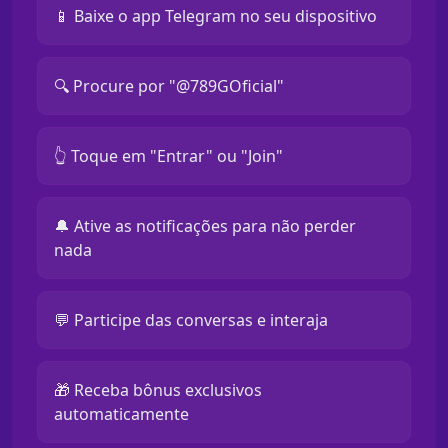
📱 Baixe o app Telegram no seu dispositivo
🔍 Procure por "@789GOficial"
👆 Toque em "Entrar" ou "Join"
🔔 Ative as notificações para não perder
nada
💬 Participe das conversas e interaja
🎁 Receba bônus exclusivos
automaticamente