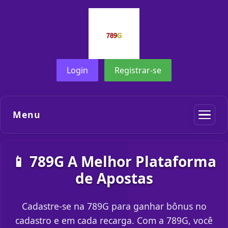
Login
Registrar-se
Menu
📱 789G A Melhor Plataforma
de Apostas
Cadastre-se na 789G para ganhar bônus no
cadastro e em cada recarga. Com a 789G, você