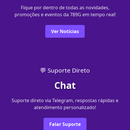
Fique por dentro de todas as novidades,
promoções e eventos da 789G em tempo real!
Ver Notícias
💬 Suporte Direto
Chat
Suporte direto via Telegram, respostas rápidas e
atendimento personalizado!
Falar Suporte