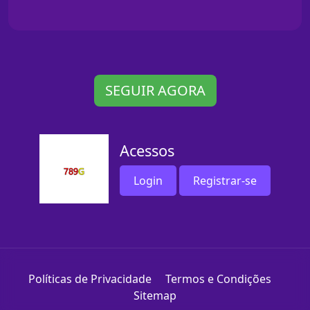
SEGUIR AGORA
Acessos
Login
Registrar-se
Políticas de Privacidade
Termos e Condições
Sitemap