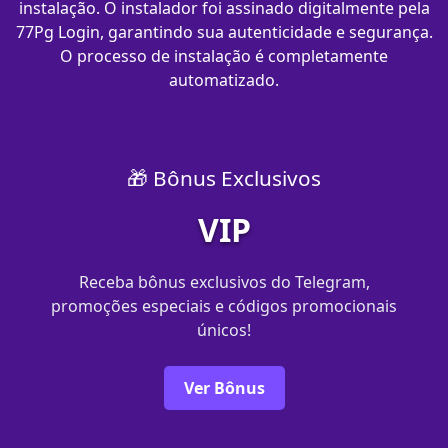
instalação. O instalador foi assinado digitalmente pela
77Pg Login, garantindo sua autenticidade e segurança.
O processo de instalação é completamente
automatizado.
🎁 Bônus Exclusivos
VIP
Receba bônus exclusivos do Telegram,
promoções especiais e códigos promocionais
únicos!
Ver Bônus