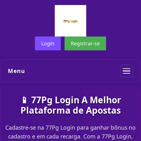
Login
Registrar-se
Menu
📱 77Pg Login A Melhor
Plataforma de Apostas
Cadastre-se na 77Pg Login para ganhar bônus no
cadastro e em cada recarga. Com a 77Pg Login,