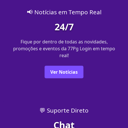
📢 Notícias em Tempo Real
24/7
Fique por dentro de todas as novidades,
promoções e eventos da 77Pg Login em tempo
real!
Ver Notícias
💬 Suporte Direto
Chat