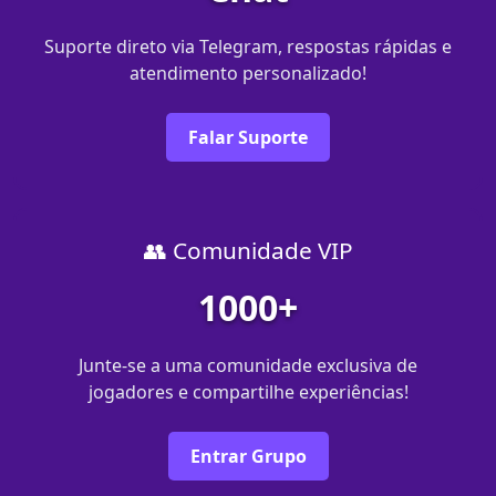
Suporte direto via Telegram, respostas rápidas e
atendimento personalizado!
Falar Suporte
👥 Comunidade VIP
1000+
Junte-se a uma comunidade exclusiva de
jogadores e compartilhe experiências!
Entrar Grupo