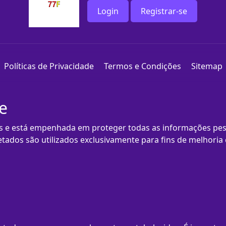
Login
Registrar-se
Políticas de Privacidade
Termos e Condições
Sitemap
de
ios e está empenhada em proteger todas as informações pe
tados são utilizados exclusivamente para fins de melhoria