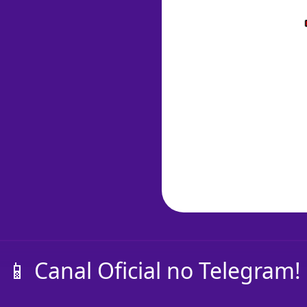
📱 Canal Oficial no Telegram!