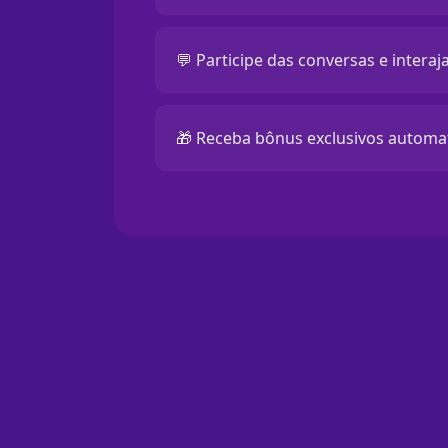
💬 Participe das conversas e interaj
🎁 Receba bônus exclusivos autom