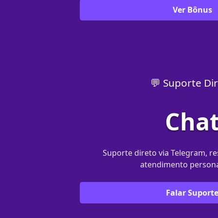
Ver Bônus
💬 Suporte Di
Cha
Suporte direto via Telegram, r
atendimento persona
Falar Suport