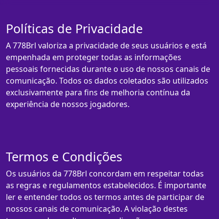
Políticas de Privacidade
A 778Brl valoriza a privacidade de seus usuários e está
empenhada em proteger todas as informações
pessoais fornecidas durante o uso de nossos canais de
comunicação. Todos os dados coletados são utilizados
exclusivamente para fins de melhoria contínua da
experiência de nossos jogadores.
Termos e Condições
Os usuários da 778Brl concordam em respeitar todas
as regras e regulamentos estabelecidos. É importante
ler e entender todos os termos antes de participar de
nossos canais de comunicação. A violação destes