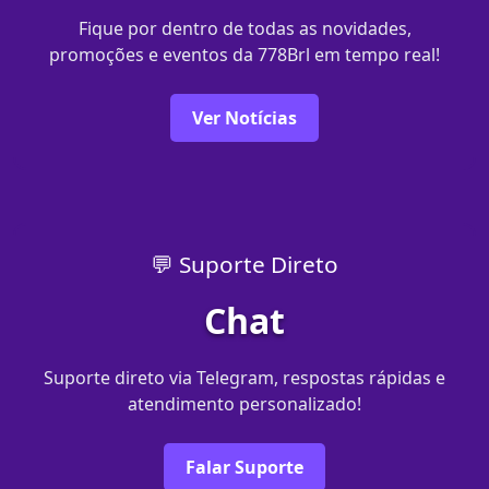
Fique por dentro de todas as novidades,
promoções e eventos da 778Brl em tempo real!
Ver Notícias
💬 Suporte Direto
Chat
Suporte direto via Telegram, respostas rápidas e
atendimento personalizado!
Falar Suporte