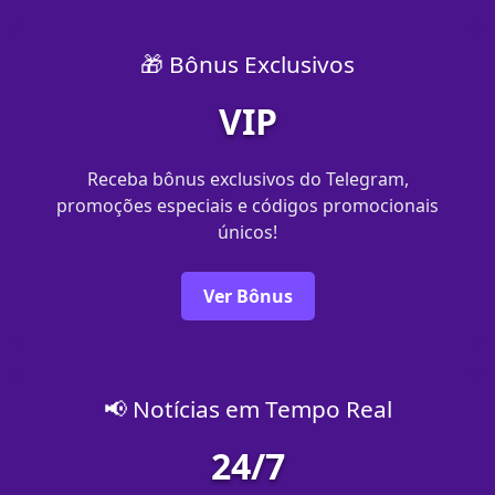
🎁 Bônus Exclusivos
VIP
Receba bônus exclusivos do Telegram,
promoções especiais e códigos promocionais
únicos!
Ver Bônus
📢 Notícias em Tempo Real
24/7