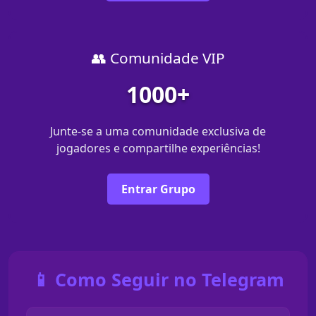
👥 Comunidade VIP
1000+
Junte-se a uma comunidade exclusiva de
jogadores e compartilhe experiências!
Entrar Grupo
📱 Como Seguir no Telegram