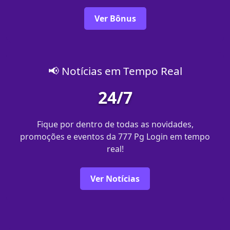
Ver Bônus
📢 Notícias em Tempo Real
24/7
Fique por dentro de todas as novidades,
promoções e eventos da 777 Pg Login em tempo
real!
Ver Notícias