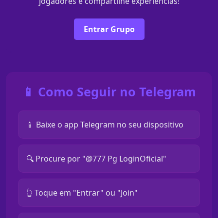
jogadores e compartilhe experiências!
Entrar Grupo
📱 Como Seguir no Telegram
📱 Baixe o app Telegram no seu dispositivo
🔍 Procure por "@777 Pg LoginOficial"
👆 Toque em "Entrar" ou "Join"