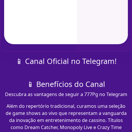
📱 Canal Oficial no Telegram!
📱 Benefícios do Canal
Descubra as vantagens de seguir a 777Pg no Telegram
Além do repertório tradicional, curamos uma seleção
de game shows ao vivo que representam a vanguarda
da inovação em entretenimento de cassino. Títulos
como Dream Catcher, Monopoly Live e Crazy Time