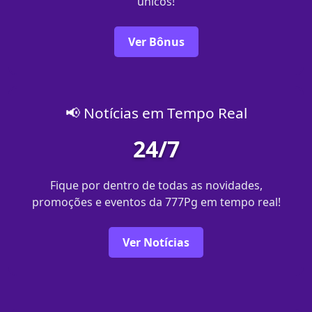
únicos!
Ver Bônus
📢 Notícias em Tempo Real
24/7
Fique por dentro de todas as novidades,
promoções e eventos da 777Pg em tempo real!
Ver Notícias