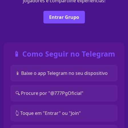
jogadores e compartilhe experiências!
Entrar Grupo
📱 Como Seguir no Telegram
📱 Baixe o app Telegram no seu dispositivo
🔍 Procure por "@777PgOficial"
👆 Toque em "Entrar" ou "Join"