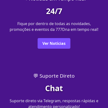
24/7
Fique por dentro de todas as novidades,
promoções e eventos da 777Dna em tempo real!
Ver Notícias
💬 Suporte Direto
Chat
Suporte direto via Telegram, respostas rápidas e
atendimento personalizado!