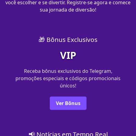
você escolher e se divertir. Registre-se agora e comece
sua jornada de diversão!
🎁 Bônus Exclusivos
VIP
Receba bônus exclusivos do Telegram,
promoções especiais e códigos promocionais
únicos!
Ver Bônus
📢 Notícias em Tempo Real