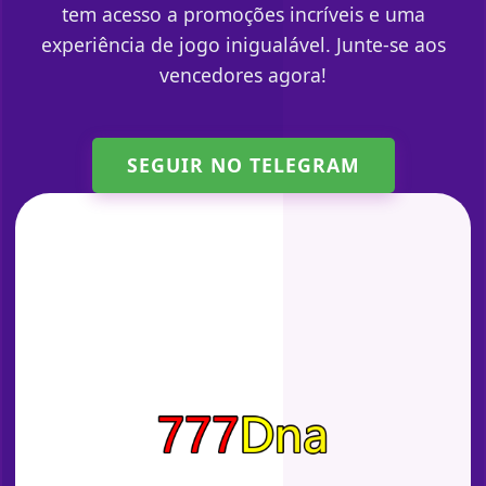
tem acesso a promoções incríveis e uma
experiência de jogo inigualável. Junte-se aos
vencedores agora!
SEGUIR NO TELEGRAM