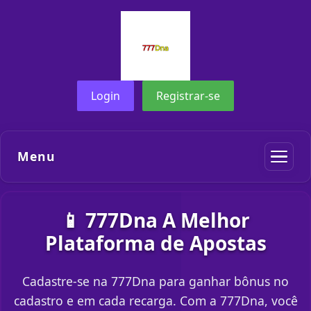
Login
Registrar-se
Menu
📱 777Dna A Melhor
Plataforma de Apostas
Cadastre-se na 777Dna para ganhar bônus no
cadastro e em cada recarga. Com a 777Dna, você