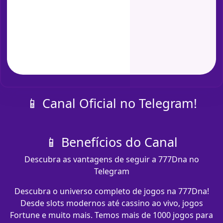
📱 Canal Oficial no Telegram!
📱 Benefícios do Canal
Descubra as vantagens de seguir a 777Dna no
Telegram
Descubra o universo completo de jogos na 777Dna!
Desde slots modernos até cassino ao vivo, jogos
Fortune e muito mais. Temos mais de 1000 jogos para