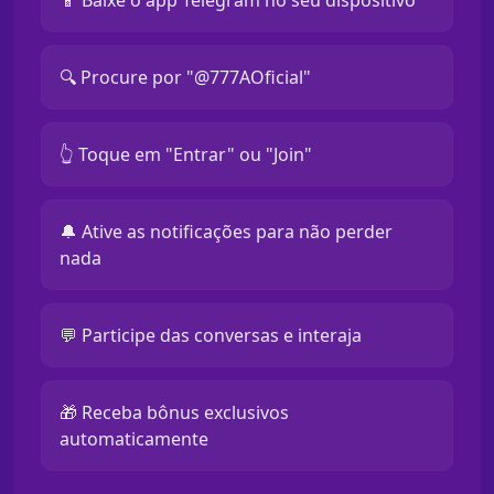
📱 Baixe o app Telegram no seu dispositivo
🔍 Procure por "@777AOficial"
👆 Toque em "Entrar" ou "Join"
🔔 Ative as notificações para não perder
nada
💬 Participe das conversas e interaja
🎁 Receba bônus exclusivos
automaticamente