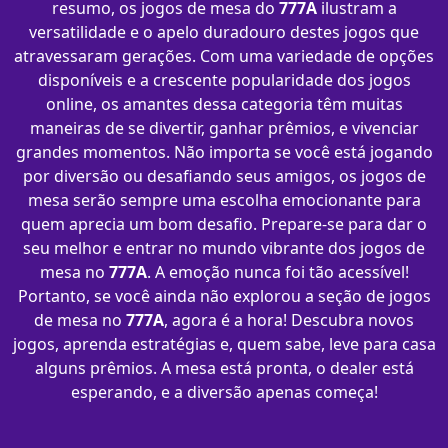
resumo, os jogos de mesa do
777A
ilustram a
versatilidade e o apelo duradouro destes jogos que
atravessaram gerações. Com uma variedade de opções
disponíveis e a crescente popularidade dos jogos
online, os amantes dessa categoria têm muitas
maneiras de se divertir, ganhar prêmios, e vivenciar
grandes momentos. Não importa se você está jogando
por diversão ou desafiando seus amigos, os jogos de
mesa serão sempre uma escolha emocionante para
quem aprecia um bom desafio. Prepare-se para dar o
seu melhor e entrar no mundo vibrante dos jogos de
mesa no
777A
. A emoção nunca foi tão acessível!
Portanto, se você ainda não explorou a seção de jogos
de mesa no
777A
, agora é a hora! Descubra novos
jogos, aprenda estratégias e, quem sabe, leve para casa
alguns prêmios. A mesa está pronta, o dealer está
esperando, e a diversão apenas começa!