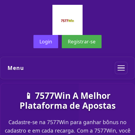
Login
Registrar-se
Menu
📱 7577Win A Melhor
Plataforma de Apostas
Cadastre-se na 7577Win para ganhar bônus no
cadastro e em cada recarga. Com a 7577Win, você