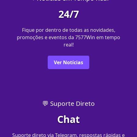
24/7
Fique por dentro de todas as novidades,
promoções e eventos da 7577Win em tempo
real!
Ver Notícias
💬 Suporte Direto
Chat
Suporte direto via Telegram, respostas rápidas e