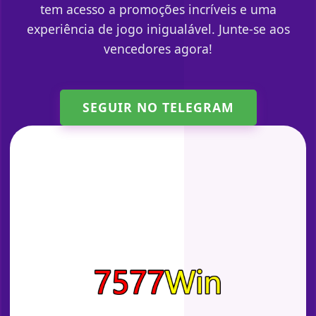
tem acesso a promoções incríveis e uma
experiência de jogo inigualável. Junte-se aos
vencedores agora!
SEGUIR NO TELEGRAM