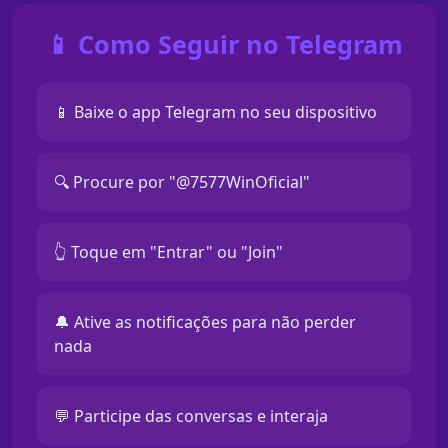
📱 Como Seguir no Telegram
📱 Baixe o app Telegram no seu dispositivo
🔍 Procure por "@7577WinOficial"
👆 Toque em "Entrar" ou "Join"
🔔 Ative as notificações para não perder
nada
💬 Participe das conversas e interaja