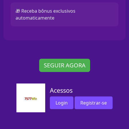
🎁 Receba bônus exclusivos
automaticamente
SEGUIR AGORA
Acessos
Login
Registrar-se