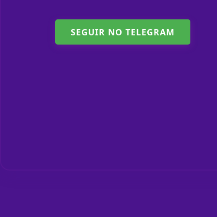
SEGUIR NO TELEGRAM