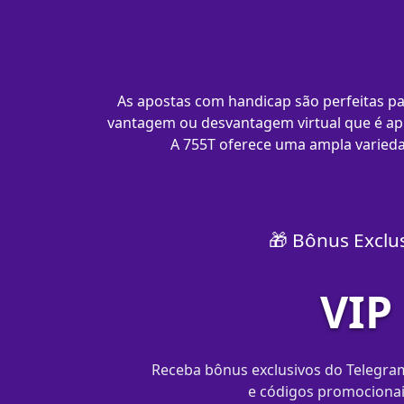
As apostas com handicap são perfeitas p
vantagem ou desvantagem virtual que é apl
A 755T oferece uma ampla varieda
🎁 Bônus Exclu
VIP
Receba bônus exclusivos do Telegra
e códigos promocionai