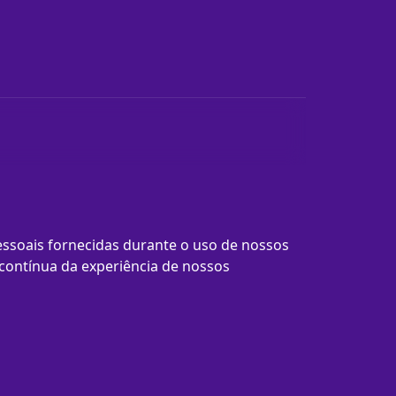
essoais fornecidas durante o uso de nossos
 contínua da experiência de nossos