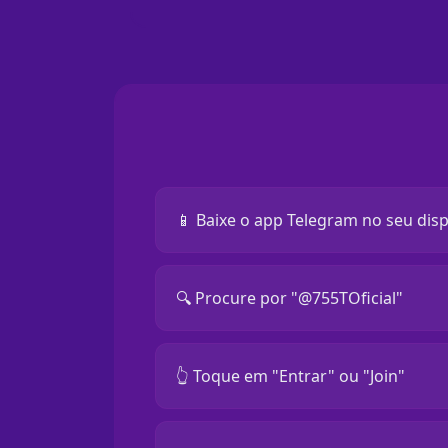
📱 Baixe o app Telegram no seu disp
🔍 Procure por "@755TOficial"
👆 Toque em "Entrar" ou "Join"