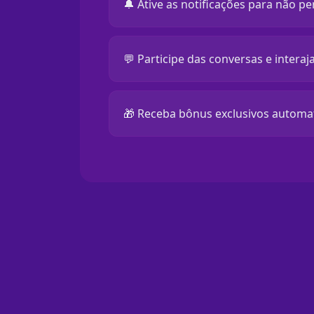
🔔 Ative as notificações para não p
💬 Participe das conversas e interaj
🎁 Receba bônus exclusivos autom