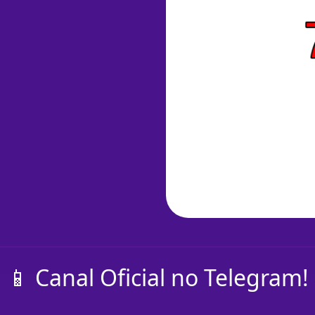
📱 Canal Oficial no Telegram!