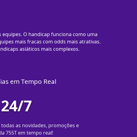
as equipes. O handicap funciona como uma
uipes mais fracas com odds mais atrativas.
ndicaps asiáticos mais complexos.
cias em Tempo Real
24/7
e todas as novidades, promoções e
da 755T em tempo real!