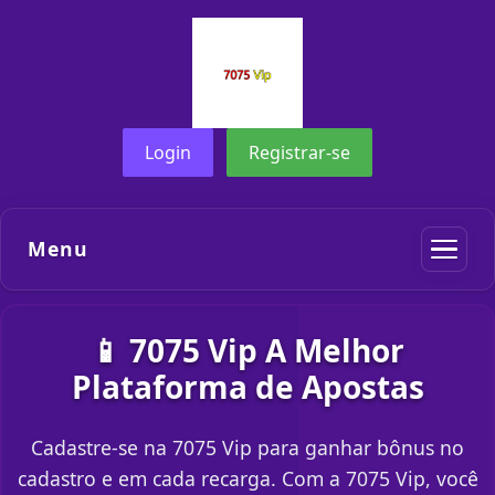
Login
Registrar-se
Menu
📱 7075 Vip A Melhor
Plataforma de Apostas
Cadastre-se na 7075 Vip para ganhar bônus no
cadastro e em cada recarga. Com a 7075 Vip, você