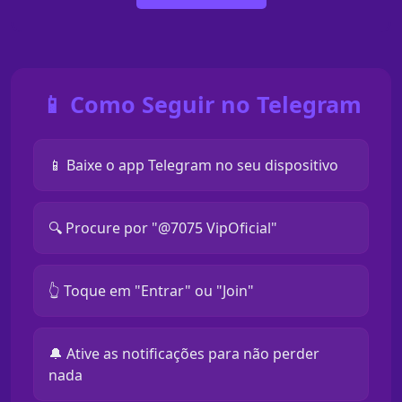
📱 Como Seguir no Telegram
📱 Baixe o app Telegram no seu dispositivo
🔍 Procure por "@7075 VipOficial"
👆 Toque em "Entrar" ou "Join"
🔔 Ative as notificações para não perder
nada