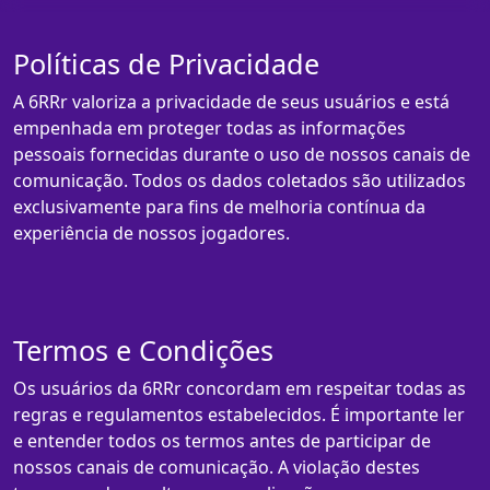
Políticas de Privacidade
A 6RRr valoriza a privacidade de seus usuários e está
empenhada em proteger todas as informações
pessoais fornecidas durante o uso de nossos canais de
comunicação. Todos os dados coletados são utilizados
exclusivamente para fins de melhoria contínua da
experiência de nossos jogadores.
Termos e Condições
Os usuários da 6RRr concordam em respeitar todas as
regras e regulamentos estabelecidos. É importante ler
e entender todos os termos antes de participar de
nossos canais de comunicação. A violação destes