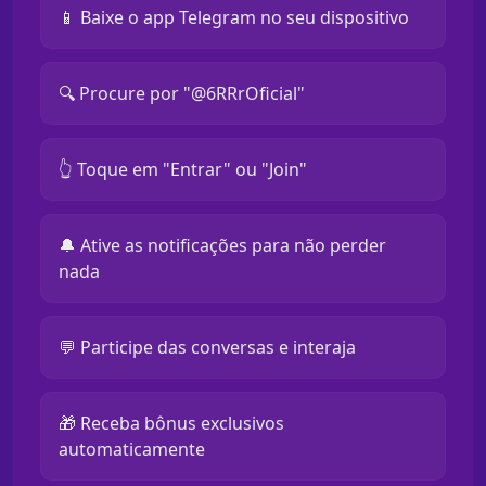
📱 Baixe o app Telegram no seu dispositivo
🔍 Procure por "@6RRrOficial"
👆 Toque em "Entrar" ou "Join"
🔔 Ative as notificações para não perder
nada
💬 Participe das conversas e interaja
🎁 Receba bônus exclusivos
automaticamente