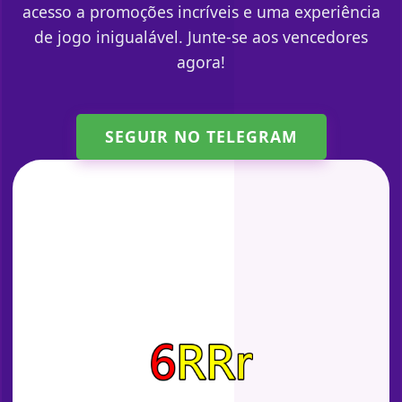
acesso a promoções incríveis e uma experiência
de jogo inigualável. Junte-se aos vencedores
agora!
SEGUIR NO TELEGRAM