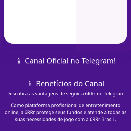
📱 Canal Oficial no Telegram!
📱 Benefícios do Canal
Descubra as vantagens de seguir a 6RRr no Telegram
Como plataforma profissional de entretenimento
online, a 6RRr protege seus fundos e atende a todas as
suas necessidades de jogo com a 6RRr Brasil .