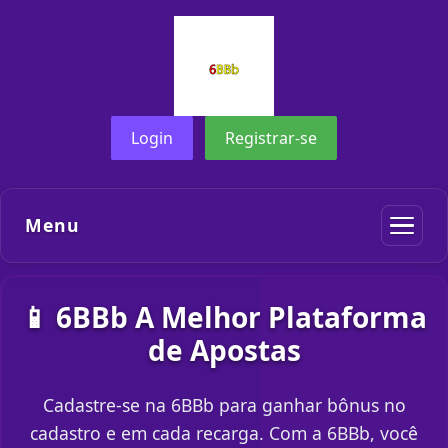
Login
Registrar-se
Menu
📱 6BBb A Melhor Plataforma
de Apostas
Cadastre-se na 6BBb para ganhar bônus no
cadastro e em cada recarga. Com a 6BBb, você