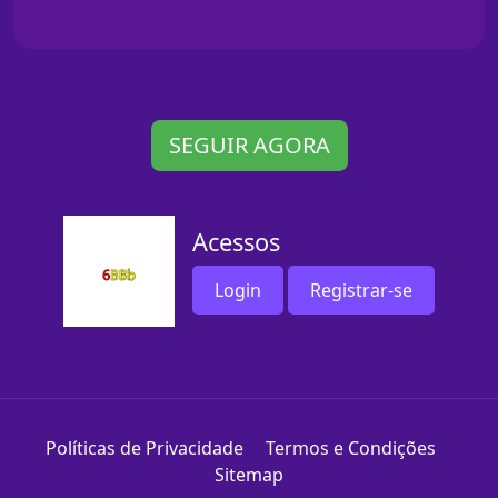
SEGUIR AGORA
Acessos
Login
Registrar-se
Políticas de Privacidade
Termos e Condições
Sitemap