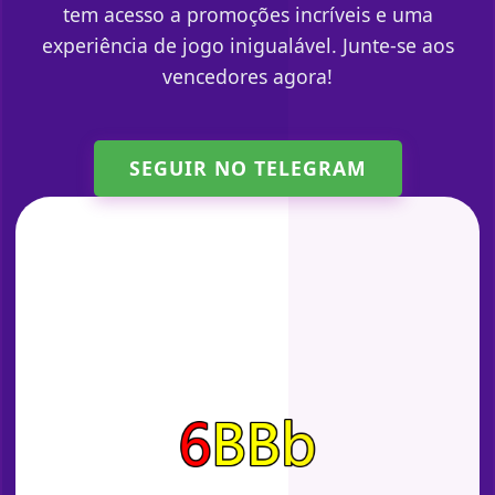
tem acesso a promoções incríveis e uma
experiência de jogo inigualável. Junte-se aos
vencedores agora!
SEGUIR NO TELEGRAM