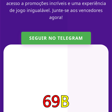
acesso a promoções incríveis e uma experiência
de jogo inigualável. Junte-se aos vencedores
agora!
SEGUIR NO TELEGRAM