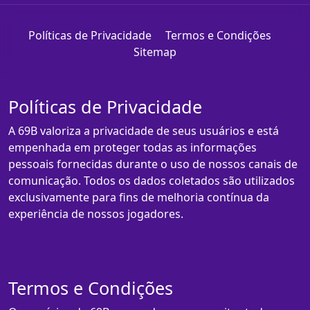
Políticas de Privacidade
Termos e Condições
Sitemap
Políticas de Privacidade
A 69B valoriza a privacidade de seus usuários e está
empenhada em proteger todas as informações
pessoais fornecidas durante o uso de nossos canais de
comunicação. Todos os dados coletados são utilizados
exclusivamente para fins de melhoria contínua da
experiência de nossos jogadores.
Termos e Condições