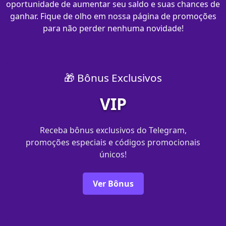
oportunidade de aumentar seu saldo e suas chances de
ganhar. Fique de olho em nossa página de promoções
para não perder nenhuma novidade!
🎁 Bônus Exclusivos
VIP
Receba bônus exclusivos do Telegram,
promoções especiais e códigos promocionais
únicos!
Ver Bônus