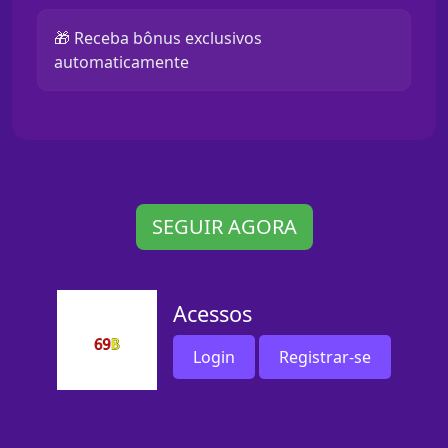
🎁 Receba bônus exclusivos
automaticamente
SEGUIR AGORA
Acessos
Login
Registrar-se