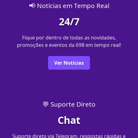
📢 Notícias em Tempo Real
24/7
Fique por dentro de todas as novidades,
promoções e eventos da 69B em tempo real!
Ver Notícias
💬 Suporte Direto
Chat
Suporte direto via Telegram, respostas rápidas e