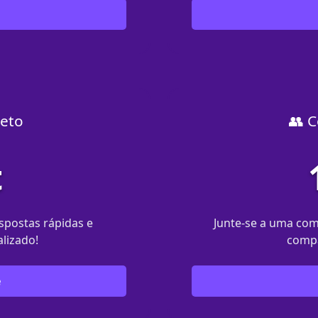
reto
👥 
t
espostas rápidas e
Junte-se a uma com
lizado!
compa
e