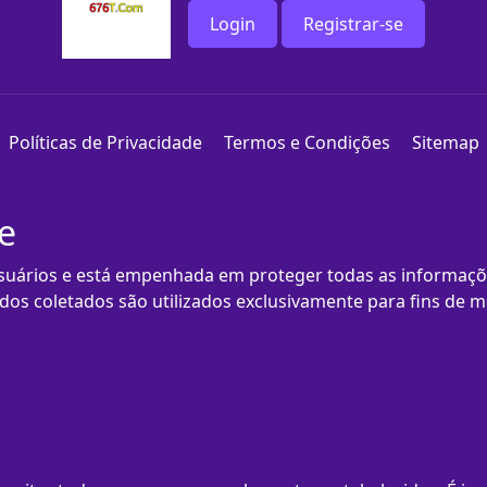
Login
Registrar-se
Políticas de Privacidade
Termos e Condições
Sitemap
de
usuários e está empenhada em proteger todas as informaçõ
os coletados são utilizados exclusivamente para fins de m