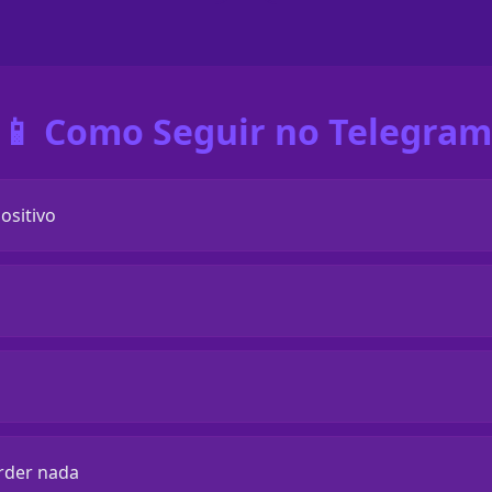
📱 Como Seguir no Telegram
ositivo
erder nada