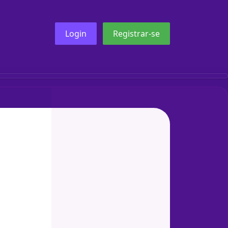
Login
Registrar-se