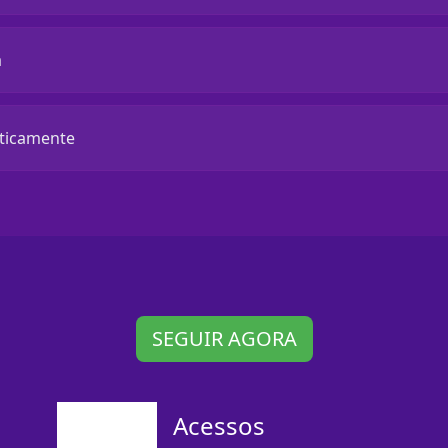
a
aticamente
SEGUIR AGORA
Acessos