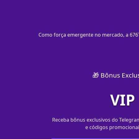
Como força emergente no mercado, a 676T.
🎁 Bônus Exclu
VIP
Receba bônus exclusivos do Telegra
e códigos promocionai