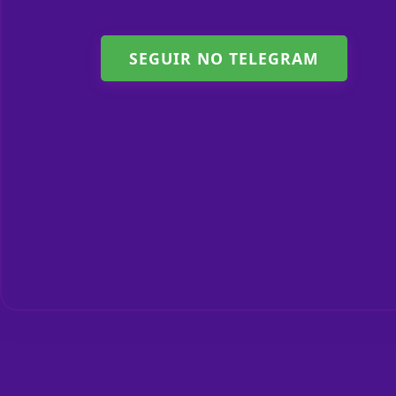
SEGUIR NO TELEGRAM