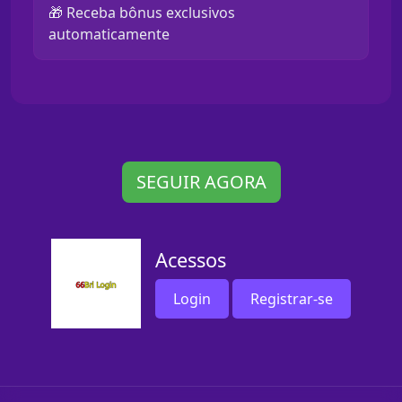
🎁 Receba bônus exclusivos
automaticamente
SEGUIR AGORA
Acessos
Login
Registrar-se