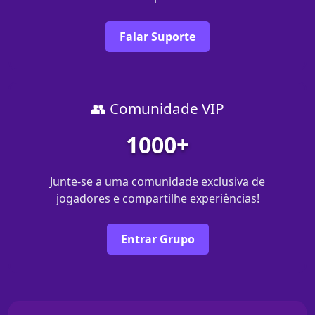
Falar Suporte
👥 Comunidade VIP
1000+
Junte-se a uma comunidade exclusiva de
jogadores e compartilhe experiências!
Entrar Grupo