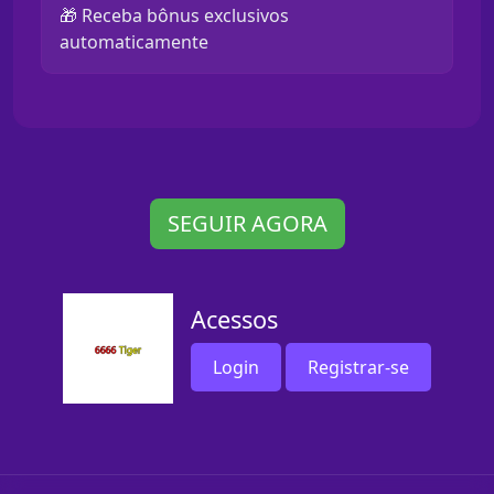
🎁 Receba bônus exclusivos
automaticamente
SEGUIR AGORA
Acessos
Login
Registrar-se