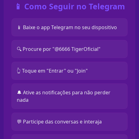
📱 Como Seguir no Telegram
📱 Baixe o app Telegram no seu dispositivo
🔍 Procure por "@6666 TigerOficial"
👆 Toque em "Entrar" ou "Join"
🔔 Ative as notificações para não perder
nada
💬 Participe das conversas e interaja