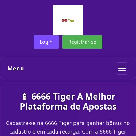
Login
Registrar-se
Menu
📱 6666 Tiger A Melhor
Plataforma de Apostas
Cadastre-se na 6666 Tiger para ganhar bônus no
cadastro e em cada recarga. Com a 6666 Tiger,