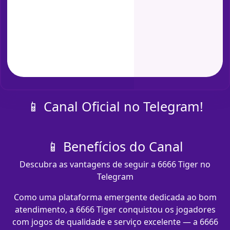
📱 Canal Oficial no Telegram!
📱 Benefícios do Canal
Descubra as vantagens de seguir a 6666 Tiger no
Telegram
Como uma plataforma emergente dedicada ao bom
atendimento, a 6666 Tiger conquistou os jogadores
com jogos de qualidade e serviço excelente — a 6666