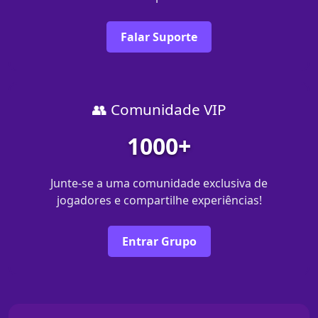
Falar Suporte
👥 Comunidade VIP
1000+
Junte-se a uma comunidade exclusiva de
jogadores e compartilhe experiências!
Entrar Grupo