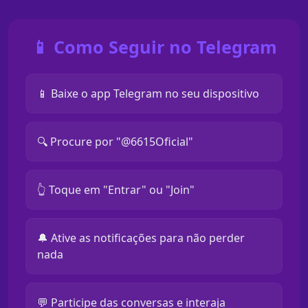
📱 Como Seguir no Telegram
📱 Baixe o app Telegram no seu dispositivo
🔍 Procure por "@6615Oficial"
👆 Toque em "Entrar" ou "Join"
🔔 Ative as notificações para não perder
nada
💬 Participe das conversas e interaja