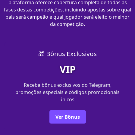
plataforma oferece cobertura completa de todas as
fases destas competições, incluindo apostas sobre qual
país será campeão e qual jogador será eleito o melhor
da competição.
🎁 Bônus Exclusivos
VIP
Receba bônus exclusivos do Telegram,
promoções especiais e códigos promocionais
únicos!
Ver Bônus