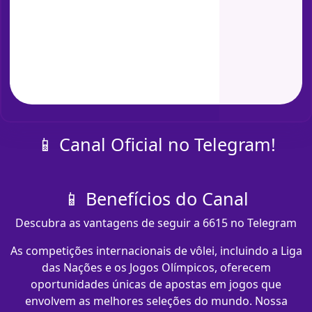
📱 Canal Oficial no Telegram!
📱 Benefícios do Canal
Descubra as vantagens de seguir a 6615 no Telegram
As competições internacionais de vôlei, incluindo a Liga
das Nações e os Jogos Olímpicos, oferecem
oportunidades únicas de apostas em jogos que
envolvem as melhores seleções do mundo. Nossa