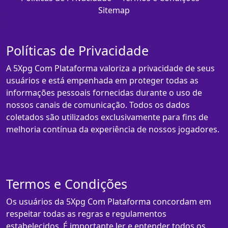
Sitemap
Políticas de Privacidade
A 5Xpg Com Plataforma valoriza a privacidade de seus
usuários e está empenhada em proteger todas as
informações pessoais fornecidas durante o uso de
nossos canais de comunicação. Todos os dados
coletados são utilizados exclusivamente para fins de
melhoria contínua da experiência de nossos jogadores.
Termos e Condições
Os usuários da 5Xpg Com Plataforma concordam em
respeitar todas as regras e regulamentos
estabelecidos. É importante ler e entender todos os