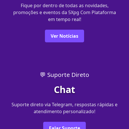
Fique por dentro de todas as novidades,
promoções e eventos da 5Xpg Com Plataforma
em tempo real!
Ver Notícias
💬 Suporte Direto
Chat
Suporte direto via Telegram, respostas rápidas e
atendimento personalizado!
Falar Suporte