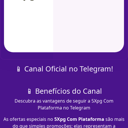
📱 Canal Oficial no Telegram!
📱 Benefícios do Canal
Descubra as vantagens de seguir a 5Xpg Com
Plataforma no Telegram
As ofertas especiais no
5Xpg Com Plataforma
são mais
do que simples promoções; elas representam a