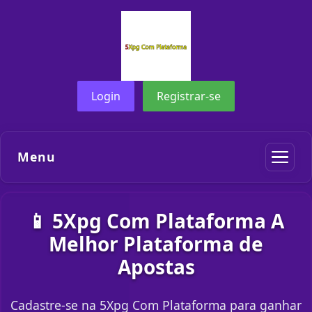
Login
Registrar-se
Menu
📱 5Xpg Com Plataforma A
Melhor Plataforma de
Apostas
Cadastre-se na 5Xpg Com Plataforma para ganhar