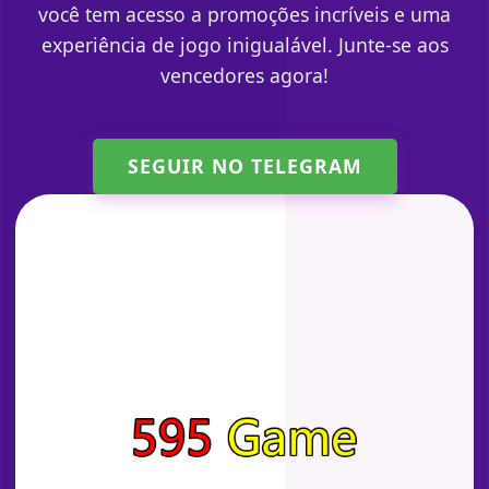
você tem acesso a promoções incríveis e uma
experiência de jogo inigualável. Junte-se aos
vencedores agora!
SEGUIR NO TELEGRAM