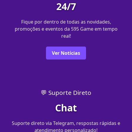
24/7
Fique por dentro de todas as novidades,
promoções e eventos da 595 Game em tempo
real!
Ver Notícias
💬 Suporte Direto
Chat
Suporte direto via Telegram, respostas rápidas e
atendimento personalizado!