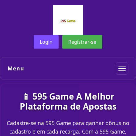
Login
Registrar-se
Menu
📱 595 Game A Melhor
Plataforma de Apostas
Cadastre-se na 595 Game para ganhar bônus no
cadastro e em cada recarga. Com a 595 Game,