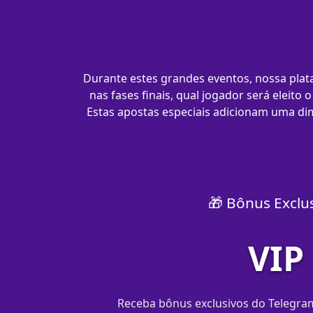
Durante estes grandes eventos, nossa plat
nas fases finais, qual jogador será elei
Estas apostas especiais adicionam uma dim
🎁 Bônus Exclu
VIP
Receba bônus exclusivos do Telegra