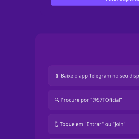
📱 Baixe o app Telegram no seu disp
🔍 Procure por "@57TOficial"
👆 Toque em "Entrar" ou "Join"