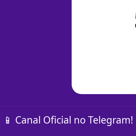
📱 Canal Oficial no Telegram!