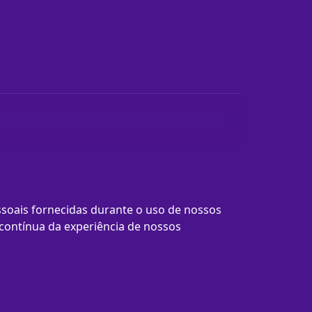
ssoais fornecidas durante o uso de nossos
 contínua da experiência de nossos