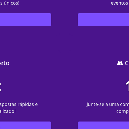
s únicos!
eventos
reto
👥 
t
espostas rápidas e
Junte-se a uma com
lizado!
compa
e