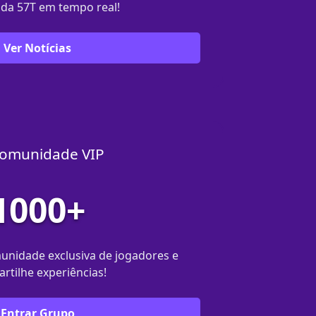
 da 57T em tempo real!
Ver Notícias
Comunidade VIP
1000+
unidade exclusiva de jogadores e
rtilhe experiências!
Entrar Grupo