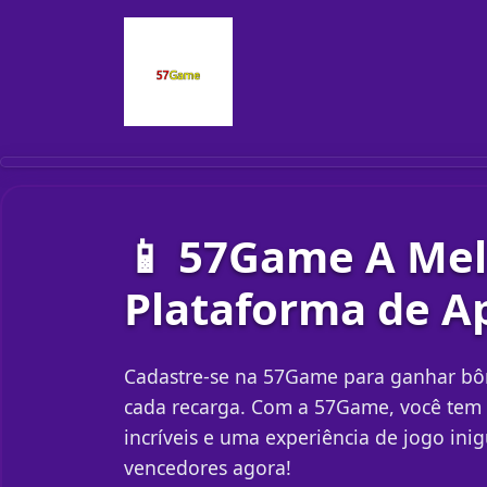
📱 57Game A Me
Plataforma de A
Cadastre-se na 57Game para ganhar bô
cada recarga. Com a 57Game, você tem
incríveis e uma experiência de jogo inig
vencedores agora!