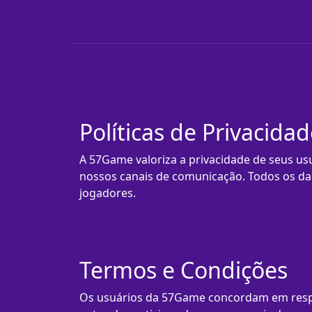
Políticas de Privacida
A 57Game valoriza a privacidade de seus u
nossos canais de comunicação. Todos os dad
jogadores.
Termos e Condições
Os usuários da 57Game concordam em respei