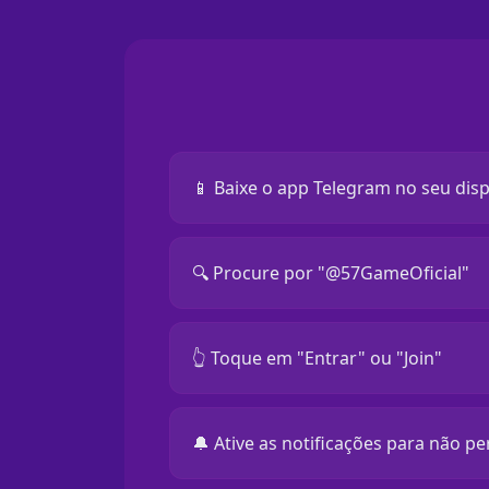
📱 Baixe o app Telegram no seu disp
🔍 Procure por "@57GameOficial"
👆 Toque em "Entrar" ou "Join"
🔔 Ative as notificações para não p