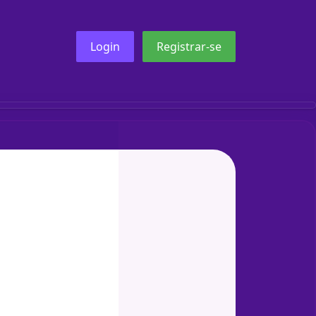
Login
Registrar-se