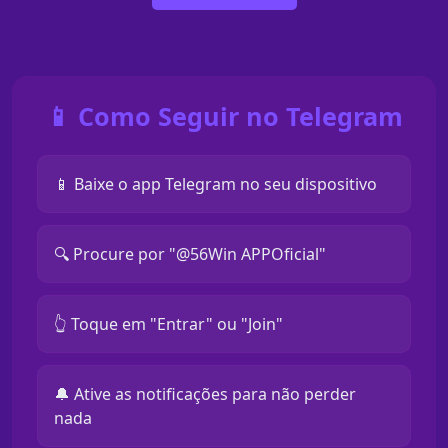
📱 Como Seguir no Telegram
📱 Baixe o app Telegram no seu dispositivo
🔍 Procure por "@56Win APPOficial"
👆 Toque em "Entrar" ou "Join"
🔔 Ative as notificações para não perder
nada