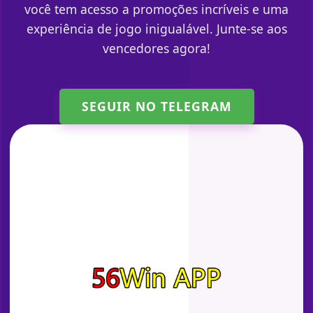
você tem acesso a promoções incríveis e uma
experiência de jogo inigualável. Junte-se aos
vencedores agora!
SEGUIR NO TELEGRAM