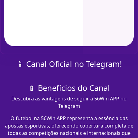
📱 Canal Oficial no Telegram!
📱 Benefícios do Canal
Descubra as vantagens de seguir a 56Win APP no
Telegram
O futebol na 56Win APP representa a essência das
apostas esportivas, oferecendo cobertura completa de
todas as competições nacionais e internacionais que