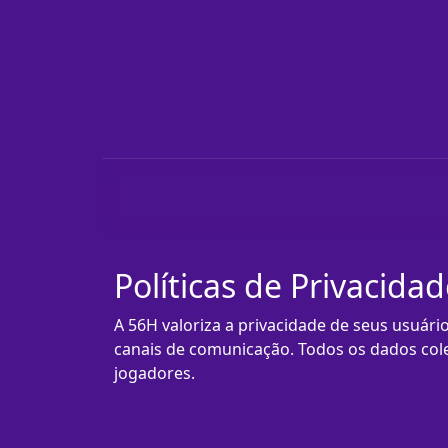
Políticas de Privacida
A 56H valoriza a privacidade de seus usuár
canais de comunicação. Todos os dados cole
jogadores.