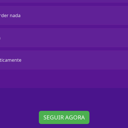
erder nada
a
aticamente
SEGUIR AGORA