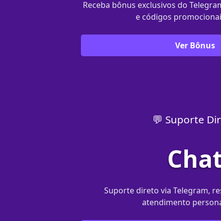
Receba bônus exclusivos do Telegra
e códigos promocionai
Ver Bônus
💬 Suporte Di
Cha
Suporte direto via Telegram, r
atendimento persona