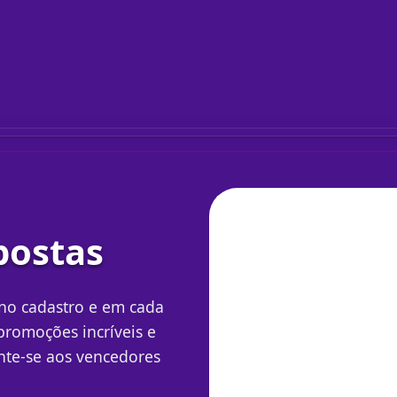
postas
no cadastro e em cada
promoções incríveis e
unte-se aos vencedores