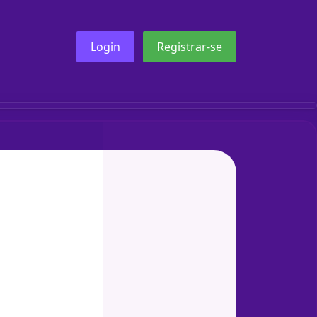
Login
Registrar-se