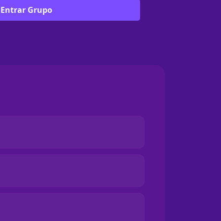
Entrar Grupo