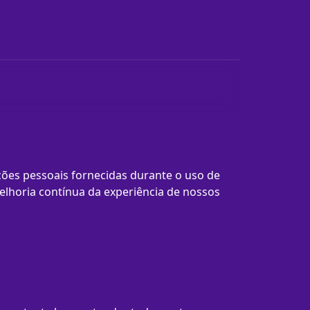
ões pessoais fornecidas durante o uso de
elhoria contínua da experiência de nossos