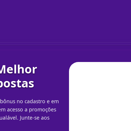
Melhor
postas
bônus no cadastro e em
em acesso a promoções
ualável. Junte-se aos