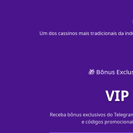
Um dos cassinos mais tradicionais da ind
🎁 Bônus Exclu
VIP
Receba bônus exclusivos do Telegra
e códigos promocionai