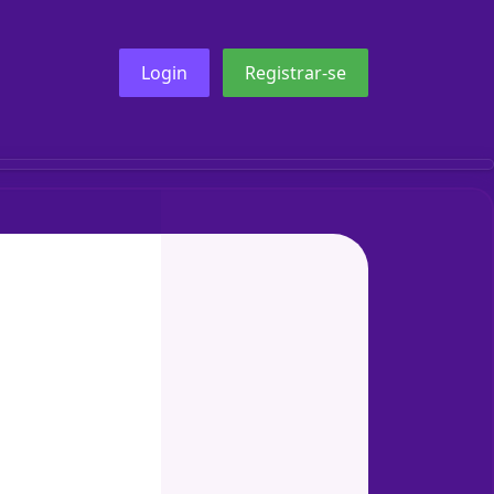
Login
Registrar-se