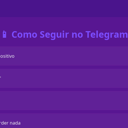
📱 Como Seguir no Telegram
ositivo
"
erder nada