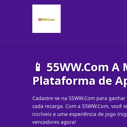
📱 55WW.Com A 
Plataforma de A
Cadastre-se na 55WW.Com para ganhar 
cada recarga. Com a 55WW.Com, você t
incríveis e uma experiência de jogo inig
vencedores agora!