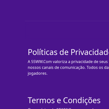
Políticas de Privacida
A 55WW.Com valoriza a privacidade de seus
nossos canais de comunicação. Todos os dad
jogadores.
Termos e Condições