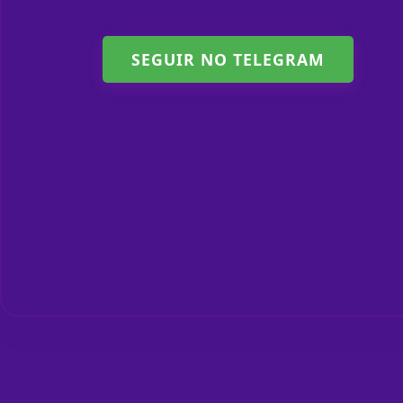
SEGUIR NO TELEGRAM