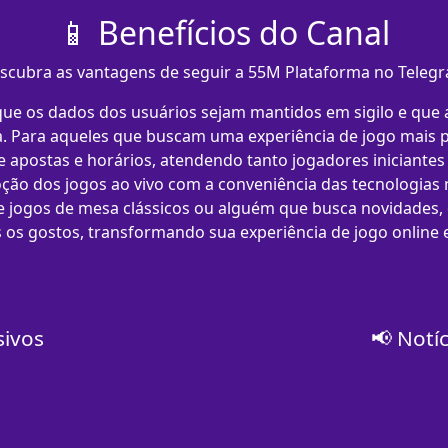
📱 Benefícios do Canal
scubra as vantagens de seguir a 55M Plataforma no Teleg
que os dados dos usuários sejam mantidos em sigilo e que 
 Para aqueles que buscam uma experiência de jogo mais pe
e apostas e horários, atendendo tanto jogadores iniciante
ão dos jogos ao vivo com a conveniência das tecnologias 
e jogos de mesa clássicos ou alguém que busca novidades, 
s os gostos, transformando sua experiência de jogo online
sivos
📢 Notí