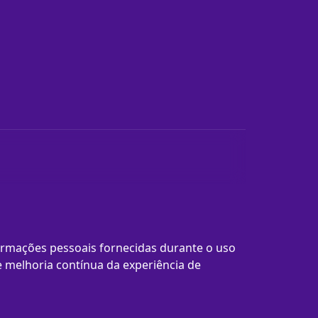
ormações pessoais fornecidas durante o uso
e melhoria contínua da experiência de