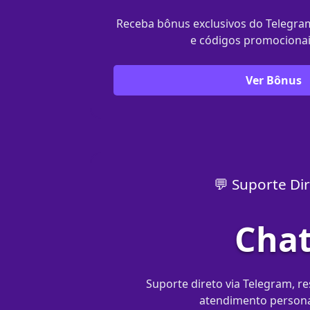
Receba bônus exclusivos do Telegra
e códigos promocionai
Ver Bônus
💬 Suporte Di
Cha
Suporte direto via Telegram, r
atendimento persona