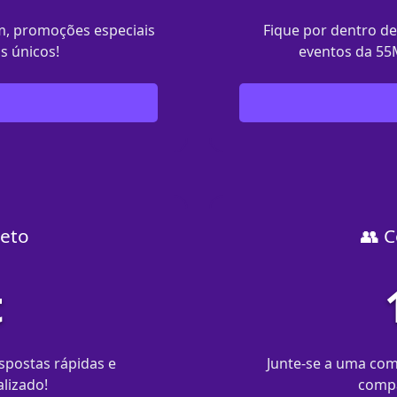
m, promoções especiais
Fique por dentro d
s únicos!
eventos da 55
reto
👥 
t
espostas rápidas e
Junte-se a uma com
lizado!
compa