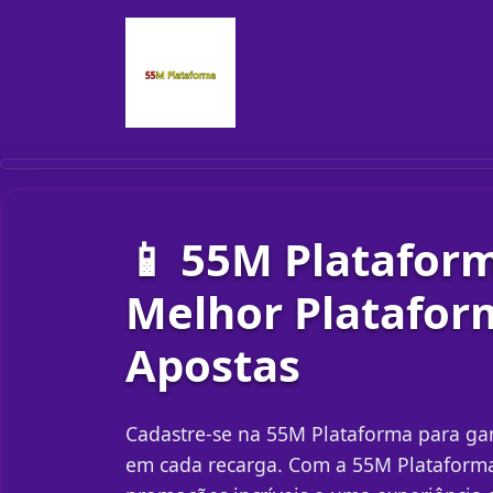
📱 55M Platafor
Melhor Platafor
Apostas
Cadastre-se na 55M Plataforma para ga
em cada recarga. Com a 55M Plataforma