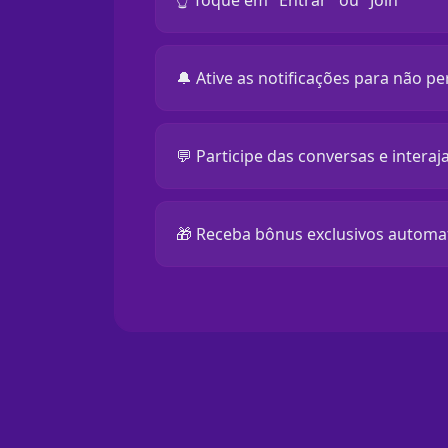
👆 Toque em "Entrar" ou "Join"
🔔 Ative as notificações para não p
💬 Participe das conversas e interaj
🎁 Receba bônus exclusivos autom