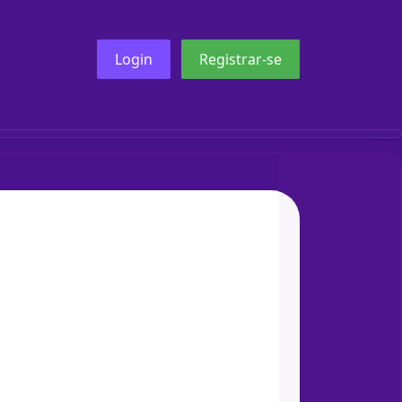
Login
Registrar-se