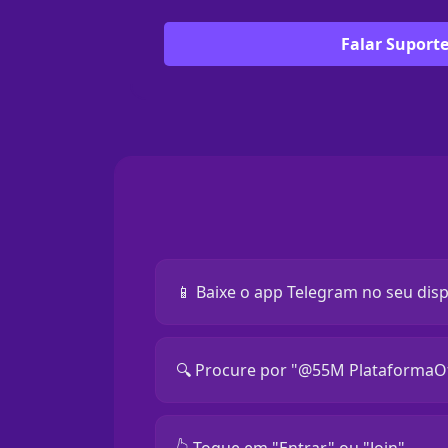
Falar Suport
📱 Baixe o app Telegram no seu disp
🔍 Procure por "@55M PlataformaOf