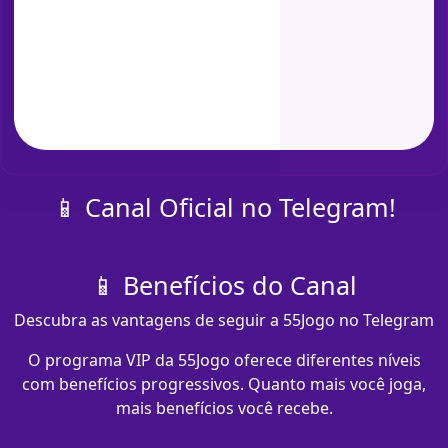
📱 Canal Oficial no Telegram!
📱 Benefícios do Canal
Descubra as vantagens de seguir a 55Jogo no Telegram
O programa VIP da 55Jogo oferece diferentes níveis
com benefícios progressivos. Quanto mais você joga,
mais benefícios você recebe.