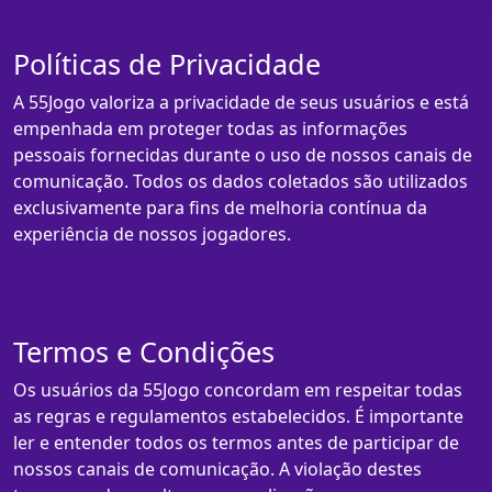
Políticas de Privacidade
A 55Jogo valoriza a privacidade de seus usuários e está
empenhada em proteger todas as informações
pessoais fornecidas durante o uso de nossos canais de
comunicação. Todos os dados coletados são utilizados
exclusivamente para fins de melhoria contínua da
experiência de nossos jogadores.
Termos e Condições
Os usuários da 55Jogo concordam em respeitar todas
as regras e regulamentos estabelecidos. É importante
ler e entender todos os termos antes de participar de
nossos canais de comunicação. A violação destes