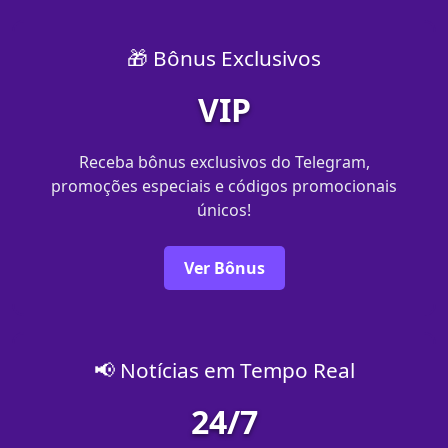
🎁 Bônus Exclusivos
VIP
Receba bônus exclusivos do Telegram,
promoções especiais e códigos promocionais
únicos!
Ver Bônus
📢 Notícias em Tempo Real
24/7