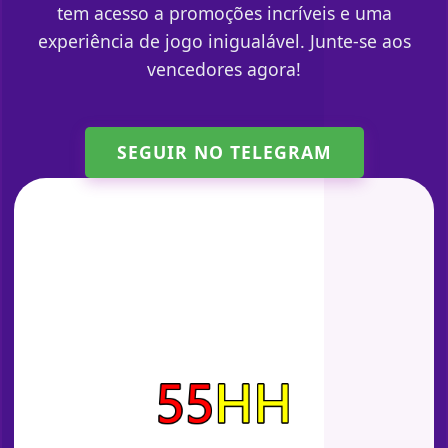
tem acesso a promoções incríveis e uma
experiência de jogo inigualável. Junte-se aos
vencedores agora!
SEGUIR NO TELEGRAM