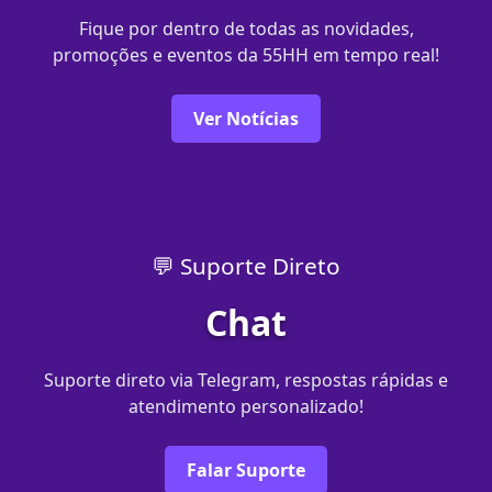
Fique por dentro de todas as novidades,
promoções e eventos da 55HH em tempo real!
Ver Notícias
💬 Suporte Direto
Chat
Suporte direto via Telegram, respostas rápidas e
atendimento personalizado!
Falar Suporte