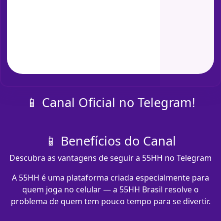
📱 Canal Oficial no Telegram!
📱 Benefícios do Canal
Descubra as vantagens de seguir a 55HH no Telegram
A 55HH é uma plataforma criada especialmente para
quem joga no celular — a 55HH Brasil resolve o
problema de quem tem pouco tempo para se divertir.