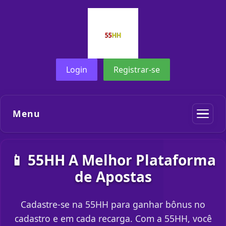
Login
Registrar-se
Menu
📱 55HH A Melhor Plataforma
de Apostas
Cadastre-se na 55HH para ganhar bônus no
cadastro e em cada recarga. Com a 55HH, você