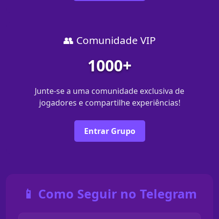
👥 Comunidade VIP
1000+
Junte-se a uma comunidade exclusiva de
jogadores e compartilhe experiências!
Entrar Grupo
📱 Como Seguir no Telegram