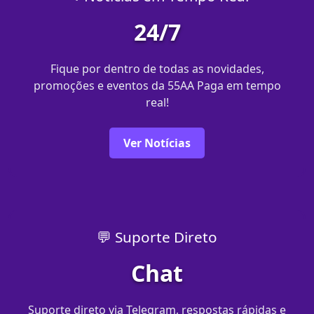
24/7
Fique por dentro de todas as novidades,
promoções e eventos da 55AA Paga em tempo
real!
Ver Notícias
💬 Suporte Direto
Chat
Suporte direto via Telegram, respostas rápidas e