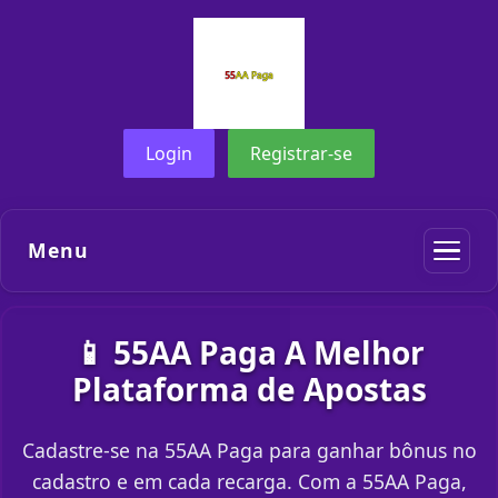
Login
Registrar-se
Menu
📱 55AA Paga A Melhor
Plataforma de Apostas
Cadastre-se na 55AA Paga para ganhar bônus no
cadastro e em cada recarga. Com a 55AA Paga,