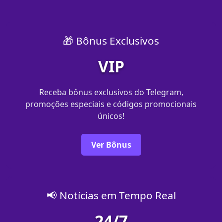
🎁 Bônus Exclusivos
VIP
Receba bônus exclusivos do Telegram,
promoções especiais e códigos promocionais
únicos!
Ver Bônus
📢 Notícias em Tempo Real
24/7