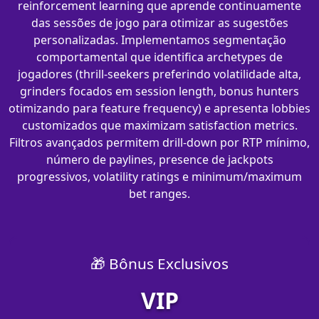
reinforcement learning que aprende continuamente
das sessões de jogo para otimizar as sugestões
personalizadas. Implementamos segmentação
comportamental que identifica archetypes de
jogadores (thrill-seekers preferindo volatilidade alta,
grinders focados em session length, bonus hunters
otimizando para feature frequency) e apresenta lobbies
customizados que maximizam satisfaction metrics.
Filtros avançados permitem drill-down por RTP mínimo,
número de paylines, presence de jackpots
progressivos, volatility ratings e minimum/maximum
bet ranges.
🎁 Bônus Exclusivos
VIP