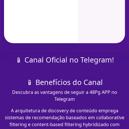
📱 Canal Oficial no Telegram!
📱 Benefícios do Canal
Descubra as vantagens de seguir a 48Pg APP no
Telegram
A arquitetura de discovery de conteúdo emprega
sistemas de recomendação baseados em collaborative
filtering e content-based filtering hybridizado com