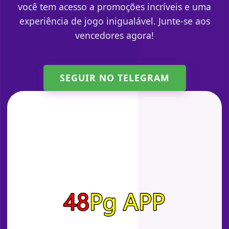
você tem acesso a promoções incríveis e uma
experiência de jogo inigualável. Junte-se aos
vencedores agora!
SEGUIR NO TELEGRAM