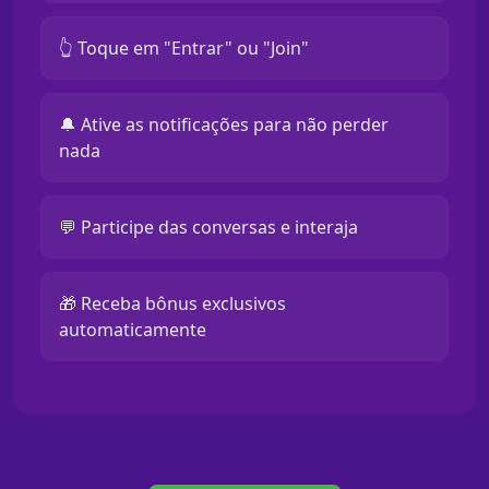
👆 Toque em "Entrar" ou "Join"
🔔 Ative as notificações para não perder
nada
💬 Participe das conversas e interaja
🎁 Receba bônus exclusivos
automaticamente