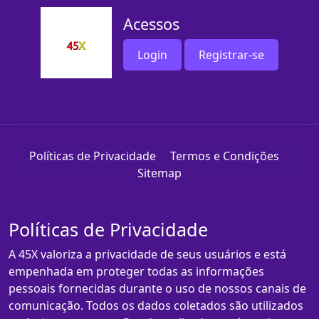
Acessos
Login
Registrar-se
Políticas de Privacidade
Termos e Condições
Sitemap
Políticas de Privacidade
A 45X valoriza a privacidade de seus usuários e está
empenhada em proteger todas as informações
pessoais fornecidas durante o uso de nossos canais de
comunicação. Todos os dados coletados são utilizados