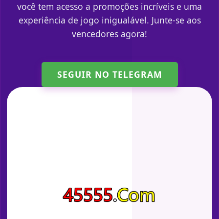
você tem acesso a promoções incríveis e uma
experiência de jogo inigualável. Junte-se aos
vencedores agora!
SEGUIR NO TELEGRAM