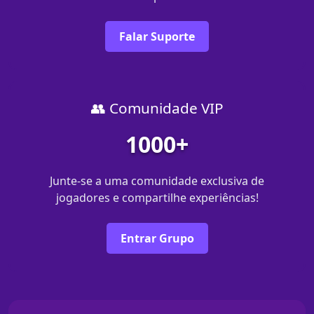
Falar Suporte
👥 Comunidade VIP
1000+
Junte-se a uma comunidade exclusiva de
jogadores e compartilhe experiências!
Entrar Grupo