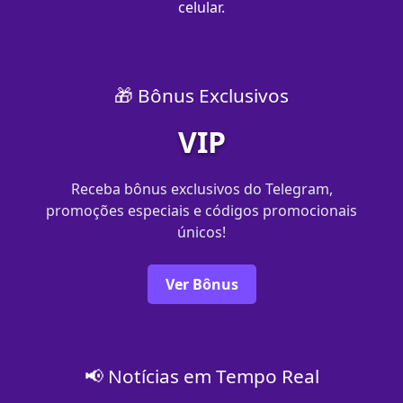
celular.
🎁 Bônus Exclusivos
VIP
Receba bônus exclusivos do Telegram,
promoções especiais e códigos promocionais
únicos!
Ver Bônus
📢 Notícias em Tempo Real