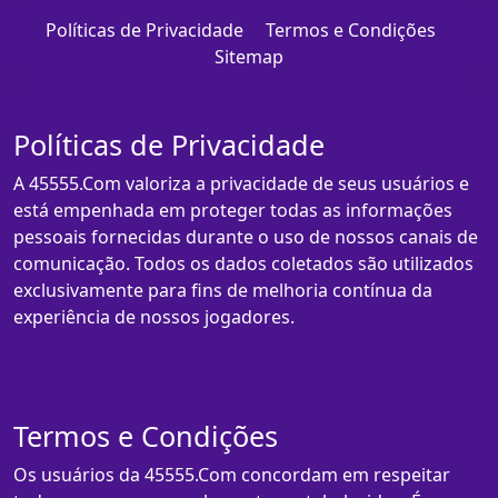
Políticas de Privacidade
Termos e Condições
Sitemap
Políticas de Privacidade
A 45555.Com valoriza a privacidade de seus usuários e
está empenhada em proteger todas as informações
pessoais fornecidas durante o uso de nossos canais de
comunicação. Todos os dados coletados são utilizados
exclusivamente para fins de melhoria contínua da
experiência de nossos jogadores.
Termos e Condições
Os usuários da 45555.Com concordam em respeitar