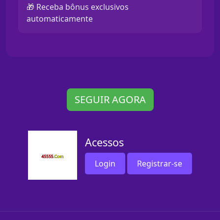
🎁 Receba bônus exclusivos
automaticamente
SEGUIR AGORA
Acessos
Login
Registrar-se