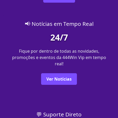
📢 Notícias em Tempo Real
24/7
Fique por dentro de todas as novidades,
promoções e eventos da 444Win Vip em tempo
real!
Ver Notícias
💬 Suporte Direto