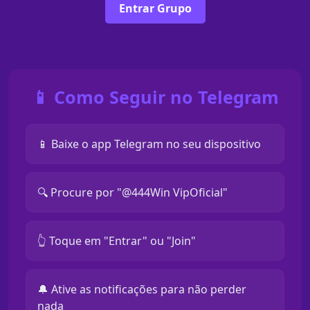
Entrar Grupo
📱 Como Seguir no Telegram
📱 Baixe o app Telegram no seu dispositivo
🔍 Procure por "@444Win VipOficial"
👆 Toque em "Entrar" ou "Join"
🔔 Ative as notificações para não perder
nada