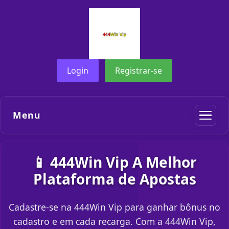
Login
Registrar-se
Menu
📱 444Win Vip A Melhor
Plataforma de Apostas
Cadastre-se na 444Win Vip para ganhar bônus no
cadastro e em cada recarga. Com a 444Win Vip,