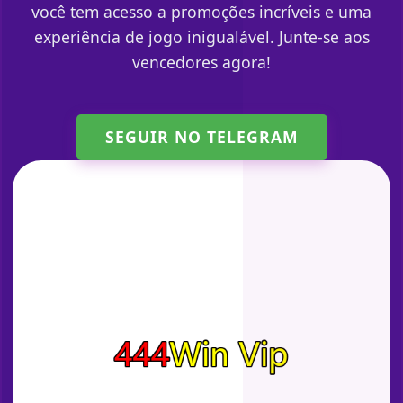
você tem acesso a promoções incríveis e uma
experiência de jogo inigualável. Junte-se aos
vencedores agora!
SEGUIR NO TELEGRAM