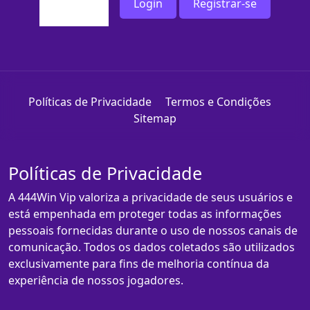
Login
Registrar-se
Políticas de Privacidade
Termos e Condições
Sitemap
Políticas de Privacidade
A 444Win Vip valoriza a privacidade de seus usuários e
está empenhada em proteger todas as informações
pessoais fornecidas durante o uso de nossos canais de
comunicação. Todos os dados coletados são utilizados
exclusivamente para fins de melhoria contínua da
experiência de nossos jogadores.