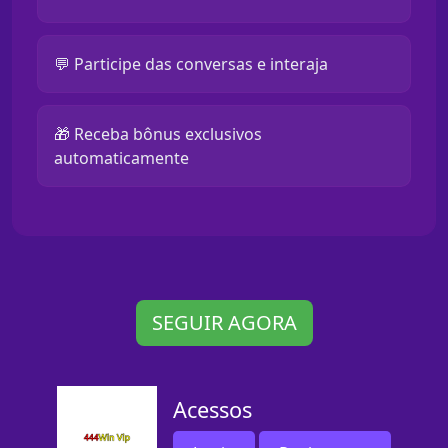
💬 Participe das conversas e interaja
🎁 Receba bônus exclusivos
automaticamente
SEGUIR AGORA
Acessos