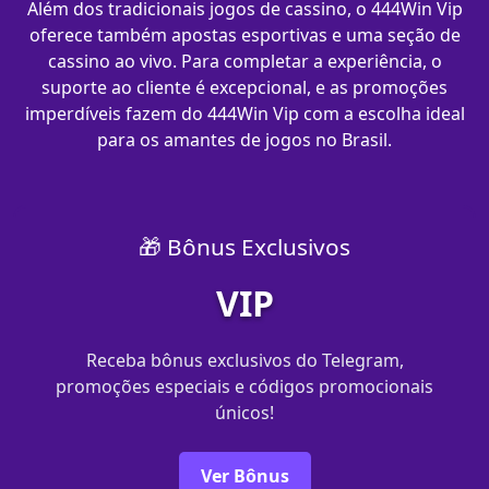
Além dos tradicionais jogos de cassino, o 444Win Vip
oferece também apostas esportivas e uma seção de
cassino ao vivo. Para completar a experiência, o
suporte ao cliente é excepcional, e as promoções
imperdíveis fazem do 444Win Vip com​ a escolha ideal
para os amantes de jogos no Brasil.
🎁 Bônus Exclusivos
VIP
Receba bônus exclusivos do Telegram,
promoções especiais e códigos promocionais
únicos!
Ver Bônus