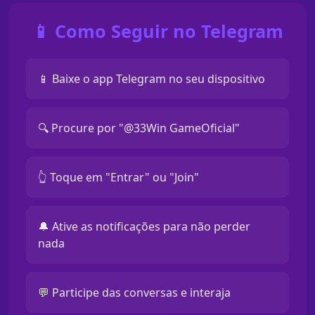
📱 Como Seguir no Telegram
📱 Baixe o app Telegram no seu dispositivo
🔍 Procure por "@33Win GameOficial"
👆 Toque em "Entrar" ou "Join"
🔔 Ative as notificações para não perder
nada
💬 Participe das conversas e interaja