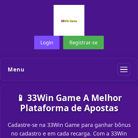
Login
Registrar-se
Menu
📱 33Win Game A Melhor
Plataforma de Apostas
Cadastre-se na 33Win Game para ganhar bônus
no cadastro e em cada recarga. Com a 33Win