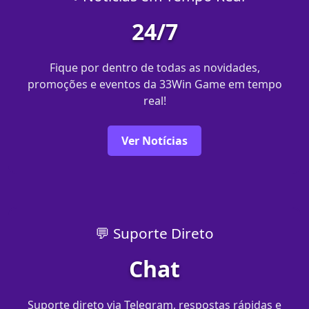
24/7
Fique por dentro de todas as novidades,
promoções e eventos da 33Win Game em tempo
real!
Ver Notícias
💬 Suporte Direto
Chat
Suporte direto via Telegram, respostas rápidas e