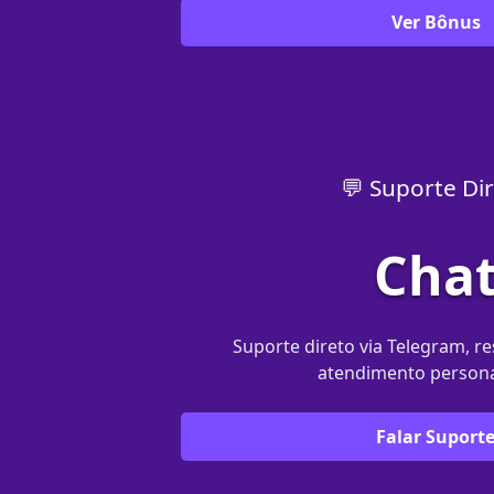
Ver Bônus
💬 Suporte Di
Cha
Suporte direto via Telegram, r
atendimento persona
Falar Suport