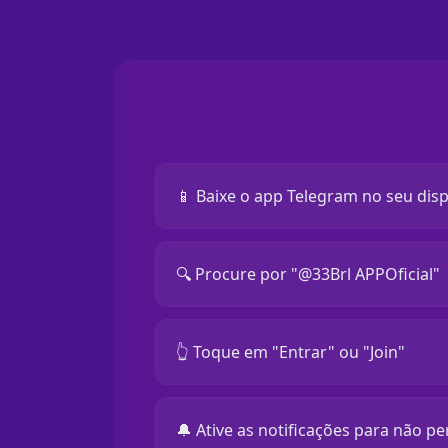
📱 Baixe o app Telegram no seu disp
🔍 Procure por "@33Brl APPOficial"
👆 Toque em "Entrar" ou "Join"
🔔 Ative as notificações para não p