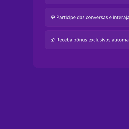
💬 Participe das conversas e interaj
🎁 Receba bônus exclusivos autom