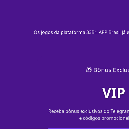
Os jogos da plataforma 33Brl APP Brasil já
🎁 Bônus Exclu
VIP
Receba bônus exclusivos do Telegra
e códigos promocionai