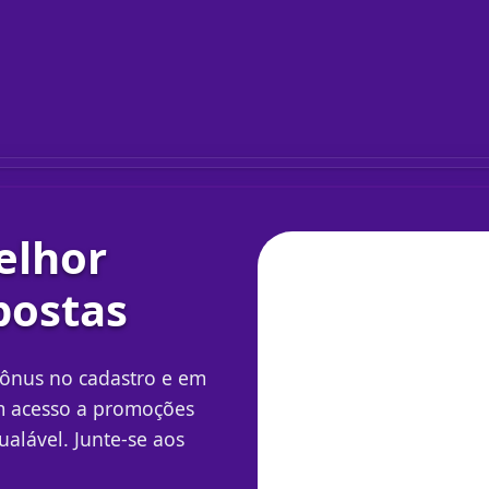
elhor
postas
bônus no cadastro e em
em acesso a promoções
ualável. Junte-se aos