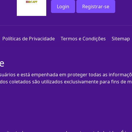
Login
Registrar-se
Políticas de Privacidade
Termos e Condições
Sitemap
de
 usuários e está empenhada em proteger todas as informaçõ
os coletados são utilizados exclusivamente para fins de m