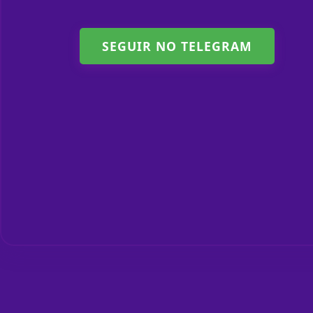
SEGUIR NO TELEGRAM