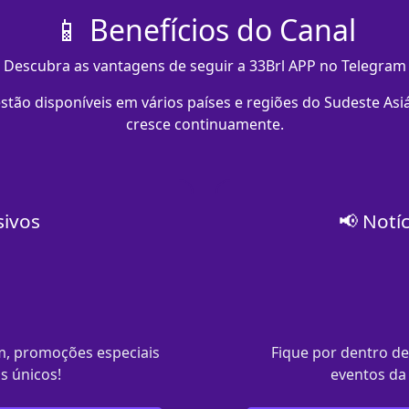
📱 Benefícios do Canal
Descubra as vantagens de seguir a 33Brl APP no Telegram
 estão disponíveis em vários países e regiões do Sudeste 
cresce continuamente.
sivos
📢 Notí
m, promoções especiais
Fique por dentro d
s únicos!
eventos da