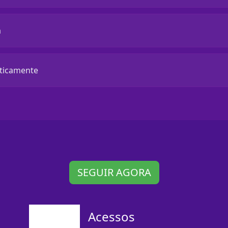
a
aticamente
SEGUIR AGORA
Acessos