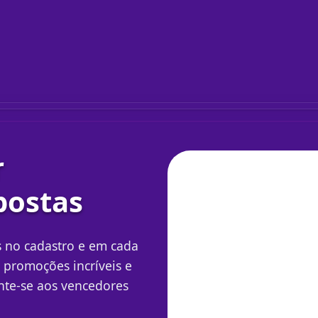
r
postas
 no cadastro e em cada
 promoções incríveis e
unte-se aos vencedores