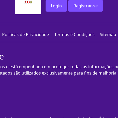
Login
Registrar-se
Políticas de Privacidade
Termos e Condições
Sitemap
de
rios e está empenhada em proteger todas as informações p
tados são utilizados exclusivamente para fins de melhoria