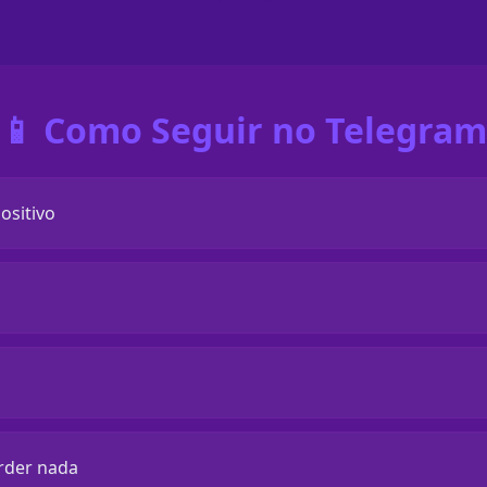
📱 Como Seguir no Telegram
ositivo
erder nada