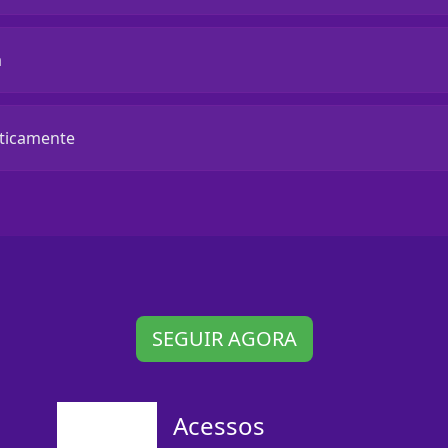
a
aticamente
SEGUIR AGORA
Acessos