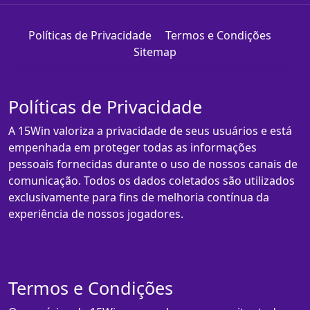
Políticas de Privacidade
Termos e Condições
Sitemap
Políticas de Privacidade
A 15Win valoriza a privacidade de seus usuários e está
empenhada em proteger todas as informações
pessoais fornecidas durante o uso de nossos canais de
comunicação. Todos os dados coletados são utilizados
exclusivamente para fins de melhoria contínua da
experiência de nossos jogadores.
Termos e Condições