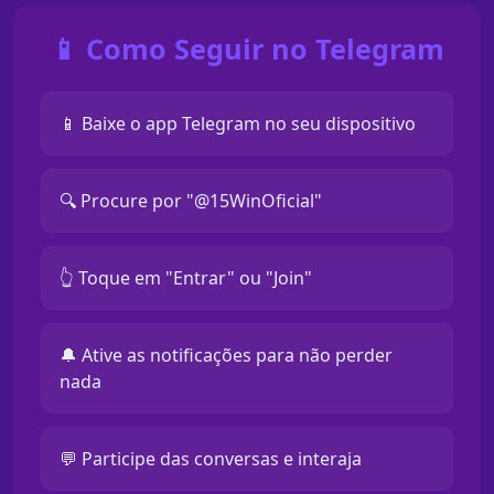
📱 Como Seguir no Telegram
📱 Baixe o app Telegram no seu dispositivo
🔍 Procure por "@15WinOficial"
👆 Toque em "Entrar" ou "Join"
🔔 Ative as notificações para não perder
nada
💬 Participe das conversas e interaja