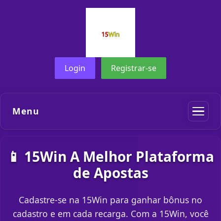
Login
Registrar-se
Menu
📱 15Win A Melhor Plataforma
de Apostas
Cadastre-se na 15Win para ganhar bônus no
cadastro e em cada recarga. Com a 15Win, você