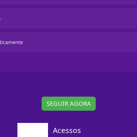
a
aticamente
SEGUIR AGORA
Acessos