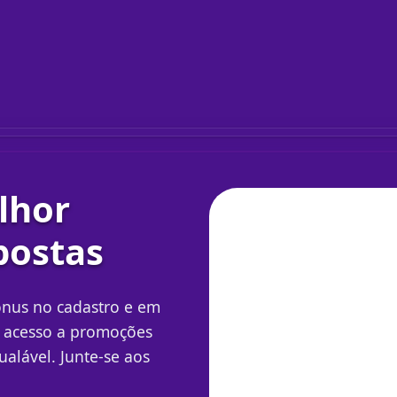
lhor
postas
ônus no cadastro e em
m acesso a promoções
ualável. Junte-se aos