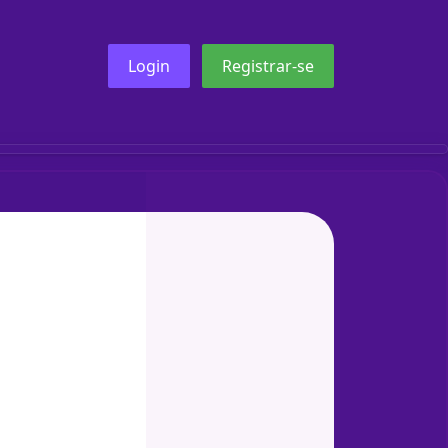
Login
Registrar-se