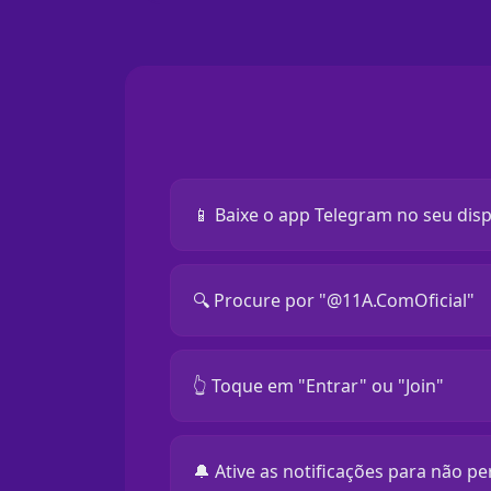
📱 Baixe o app Telegram no seu disp
🔍 Procure por "@11A.ComOficial"
👆 Toque em "Entrar" ou "Join"
🔔 Ative as notificações para não p