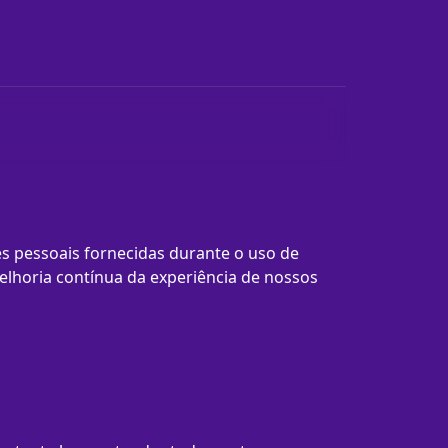
s pessoais fornecidas durante o uso de
elhoria contínua da experiência de nossos