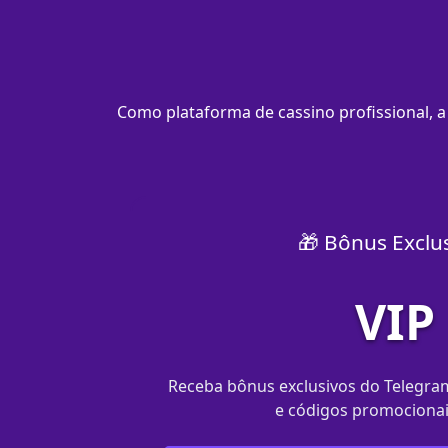
Como plataforma de cassino profissional, a 
🎁 Bônus Exclu
VIP
Receba bônus exclusivos do Telegra
e códigos promocionai