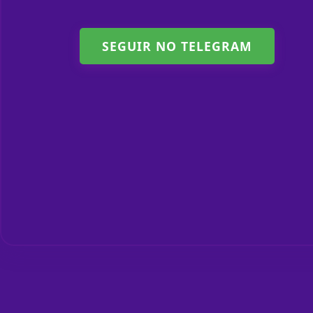
SEGUIR NO TELEGRAM