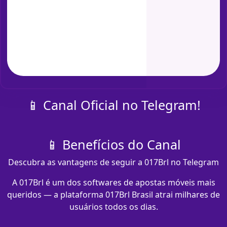
📱 Canal Oficial no Telegram!
📱 Benefícios do Canal
Descubra as vantagens de seguir a 017Brl no Telegram
A 017Brl é um dos softwares de apostas móveis mais
queridos — a plataforma 017Brl Brasil atrai milhares de
usuários todos os dias.