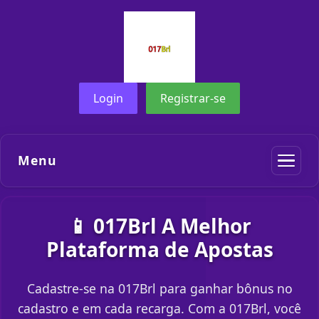
Login
Registrar-se
Menu
📱 017Brl A Melhor
Plataforma de Apostas
Cadastre-se na 017Brl para ganhar bônus no
cadastro e em cada recarga. Com a 017Brl, você