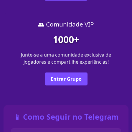
👥 Comunidade VIP
1000+
Junte-se a uma comunidade exclusiva de
jogadores e compartilhe experiências!
Entrar Grupo
📱 Como Seguir no Telegram